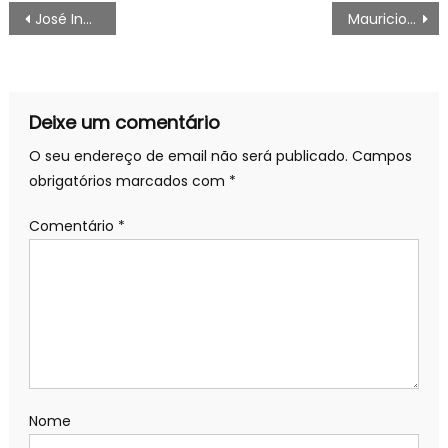
Navegação
José Inocêncio se torna cadeirante, mas seu final será diferente da primeira versão
Mauricio Lemos é do Vasco, detalhes são divulgados
de
artigos
Deixe um comentário
O seu endereço de email não será publicado.
Campos
obrigatórios marcados com
*
Comentário
*
Nome