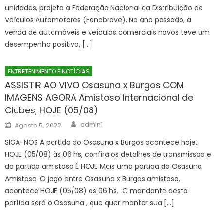
unidades, projeta a Federação Nacional da Distribuição de
Veículos Automotores (Fenabrave). No ano passado, a
venda de automóveis e veículos comerciais novos teve um
desempenho positivo, […]
ENTRETENIMENTO E NOTÍCIAS
ASSISTIR AO VIVO Osasuna x Burgos COM
IMAGENS AGORA Amistoso Internacional de
Clubes, HOJE (05/08)
Author
Posted
admin1
Agosto 5, 2022
on
SIGA-NOS A partida do Osasuna x Burgos acontece hoje,
HOJE (05/08) às 06 hs, confira os detalhes de transmissão e
da partida amistosa É HOJE Mais uma partida do Osasuna
Amistosa. O jogo entre Osasuna x Burgos amistoso,
acontece HOJE (05/08) às 06 hs. O mandante desta
partida será o Osasuna , que quer manter sua […]