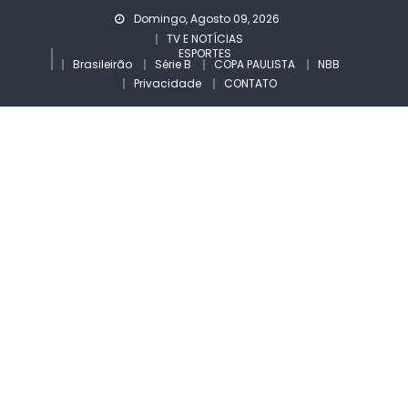
Skip
Domingo, Agosto 09, 2026
to
TV E NOTÍCIAS
ESPORTES
content
Brasileirão
Série B
COPA PAULISTA
NBB
Privacidade
CONTATO