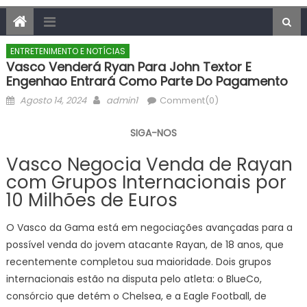
ENTRETENIMENTO E NOTÍCIAS
Vasco Venderá Ryan Para John Textor E
Engenhao Entrará Como Parte Do Pagamento
Posted
Author
Agosto 14, 2024
admin1
Comment(0)
on
SIGA-NOS
Vasco Negocia Venda de Rayan
com Grupos Internacionais por
10 Milhões de Euros
O Vasco da Gama está em negociações avançadas para a
possível venda do jovem atacante Rayan, de 18 anos, que
recentemente completou sua maioridade. Dois grupos
internacionais estão na disputa pelo atleta: o BlueCo,
consórcio que detém o Chelsea, e a Eagle Football, de