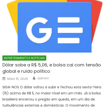
ENTRETENIMENTO E NOTÍCIAS
Dólar sobe a R$ 5,06, e bolsa cai com tensão
global e ruído político
Author
Posted
admin1
Maio 15, 2026
on
SIGA-NOS O dólar voltou a subir e fechou esta sexta-feira
(15) acima de R$ 5, no maior nível em um mês. Já a bolsa
brasileira encerrou o pregão em queda, em um dia de
turbulências externas e domésticas. O movimento de