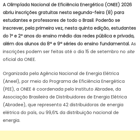
5ª
A Olimpíada Nacional de Eficiência Energética (ONEE) 2026
Olimpíada
abriu inscrições gratuitas nesta segunda-feira (8) para
Nacional
estudantes e professores de todo o Brasil
.
Poderão se
de
inscrever, pela primeira vez, nesta quinta edição, estudantes
Eficiência
do 1º e 2º anos do ensino médio das redes pública e privada,
Energética
além dos alunos da 8ª e 9ª séries do ensino fundamental.
As
inscrições podem ser feitas até o dia 15 de setembro no
site
oficial da ONEE.
Organizada pela Agência Nacional de Energia Elétrica
(Aneel), por meio do Programa de Eficiência Energética
(PEE), a ONEE é coordenada pelo Instituto Abradee, da
Associação Brasileira de Distribuidores de Energia Elétrica
(Abradee), que representa 42 distribuidoras de energia
elétrica do país, ou 99,6% da distribuição nacional de
energia.