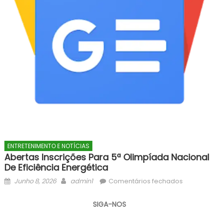
ENTRETENIMENTO E NOTÍCIAS
Abertas Inscrições Para 5ª Olimpíada Nacional
De Eficiência Energética
Posted
Author
em
Junho 8, 2026
admin1
Comentários fechados
on
Abertas
inscrições
SIGA-NOS
para