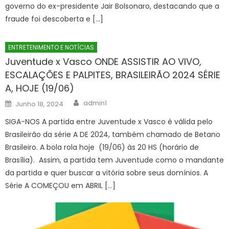
governo do ex-presidente Jair Bolsonaro, destacando que a
fraude foi descoberta e […]
ENTRETENIMENTO E NOTÍCIAS
Juventude x Vasco ONDE ASSISTIR AO VIVO,
ESCALAÇÕES E PALPITES, BRASILEIRÃO 2024 SÉRIE
A, HOJE (19/06)
Author
Posted
admin1
Junho 18, 2024
on
SIGA-NOS A partida entre Juventude x Vasco é válida pelo
Brasileirão da série A DE 2024, também chamado de Betano
Brasileiro. A bola rola hoje (19/06) às 20 HS (horário de
Brasília). Assim, a partida tem Juventude como o mandante
da partida e quer buscar a vitória sobre seus domínios. A
Série A COMEÇOU em ABRIL […]