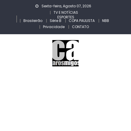
Skip
Sexta-feira, Agosto 07, 2026
to
TV E NOTÍCIAS
ESPORTES
content
Brasileirão
Série B
COPA PAULISTA
NBB
Privacidade
CONTATO