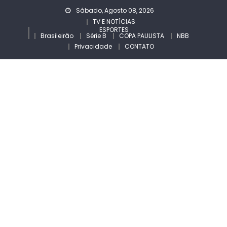
Skip
Sábado, Agosto 08, 2026
to
TV E NOTÍCIAS
ESPORTES
content
Brasileirão
Série B
COPA PAULISTA
NBB
Privacidade
CONTATO