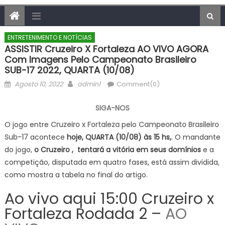
ENTRETENIMENTO E NOTÍCIAS
ASSISTIR Cruzeiro X Fortaleza AO VIVO AGORA
Com Imagens Pelo Campeonato Brasileiro
SUB-17 2022, QUARTA (10/08)
Posted
Author
Agosto 10, 2022
admin1
Comment(0)
on
SIGA-NOS
O jogo entre
Cruzeiro x Fortaleza
pelo
Campeonato Brasileiro
Sub-17
acontece
hoje, QUARTA (10/08) às 15 hs,
. O mandante
do jogo,
o Cruzeiro , tentará a vitória em seus domínios
e a
competição, disputada em quatro fases, está assim dividida,
como mostra a tabela no final do artigo.
Ao vivo aqui 15:00 Cruzeiro x
Fortaleza Rodada 2 –
AO