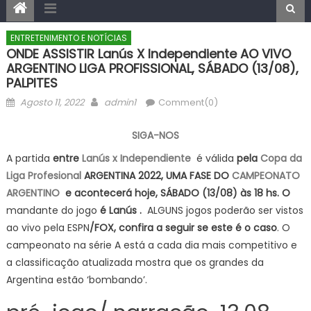
ENTRETENIMENTO E NOTÍCIAS
ONDE ASSISTIR Lanús X Independiente AO VIVO
ARGENTINO LIGA PROFISSIONAL, SÁBADO (13/08),
PALPITES
Posted
Author
Agosto 11, 2022
admin1
Comment(0)
on
SIGA-NOS
A partida
entre
Lanús x Independiente
é válida
pela
Copa da
Liga Profesional
ARGENTINA 2022, UMA FASE DO
CAMPEONATO
ARGENTINO
e acontecerá hoje, SÁBADO (13/08) às 18 hs. O
mandante do jogo
é Lanús
.
ALGUNS jogos poderão ser vistos
ao vivo pela ESPN
/FOX, confira a seguir se este é o caso
. O
campeonato na série A está a cada dia mais competitivo e
a classificação atualizada mostra que os grandes da
Argentina estão ‘bombando’.