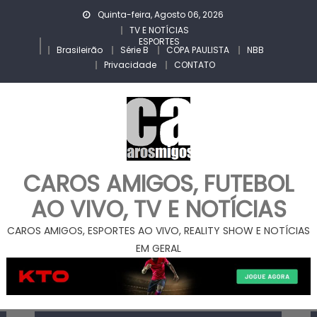
Skip
Quinta-feira, Agosto 06, 2026
to
TV E NOTÍCIAS
ESPORTES
content
Brasileirão
Série B
COPA PAULISTA
NBB
Privacidade
CONTATO
CAROS AMIGOS, FUTEBOL
AO VIVO, TV E NOTÍCIAS
CAROS AMIGOS, ESPORTES AO VIVO, REALITY SHOW E NOTÍCIAS
EM GERAL