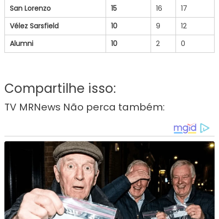
San Lorenzo
15
16
17
Vélez Sarsfield
10
9
12
Alumni
10
2
0
Compartilhe isso:
TV MRNews Não perca também: