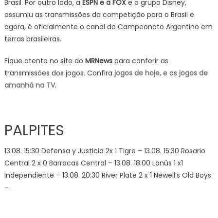
Brasil. Por outro lado, a
ESPN e a FOX
e o grupo Disney,
assumiu as transmissões da competição para o Brasil e
agora, é oficialmente o canal do Campeonato Argentino em
terras brasileiras.
Fique atento no site do
MRNews
para conferir as
transmissões dos jogos. Confira
jogos de hoje
, e os
jogos de
amanhã na TV
.
PALPITES
13.08. 15:30 Defensa y Justicia 2x 1 Tigre – 13.08. 15:30 Rosario
Central 2 x 0 Barracas Central – 13.08. 18:00 Lanús 1 x1
Independiente – 13.08. 20:30 River Plate 2 x 1 Newell’s Old Boys
–