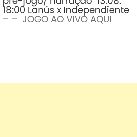
pré-jogo/ narração 13.08.
18:00 Lanús x Independiente
– –
JOGO AO VIVO AQUI