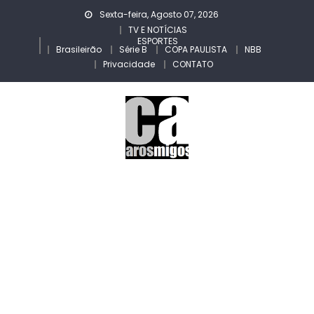
Skip
Sexta-feira, Agosto 07, 2026
to
TV E NOTÍCIAS
ESPORTES
content
Brasileirão
Série B
COPA PAULISTA
NBB
Privacidade
CONTATO