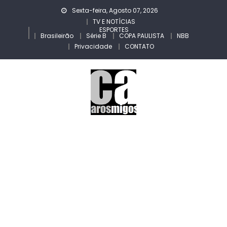
Skip
Sexta-feira, Agosto 07, 2026
to
TV E NOTÍCIAS
ESPORTES
content
Brasileirão
Série B
COPA PAULISTA
NBB
Privacidade
CONTATO