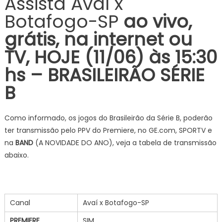
Assista Avaí x
Botafogo-SP
ao vivo,
grátis, na internet ou
TV, HOJE (11/06) às 15:30
hs – BRASILEIRÃO SÉRIE
B
Como informado, os jogos do Brasileirão da Série B, poderão
ter transmissão pelo PPV do Premiere, no GE.com, SPORTV e
na
BAND
(A NOVIDADE DO ANO), veja a tabela de transmissão
abaixo.
Canal
Avaí x Botafogo-SP
PREMIERE
SIM