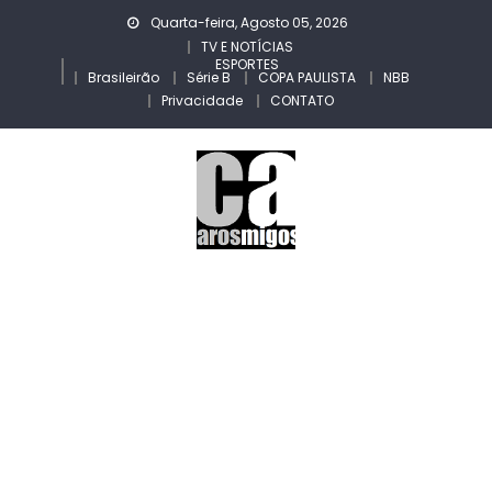
Skip
Quarta-feira, Agosto 05, 2026
to
TV E NOTÍCIAS
ESPORTES
content
Brasileirão
Série B
COPA PAULISTA
NBB
Privacidade
CONTATO