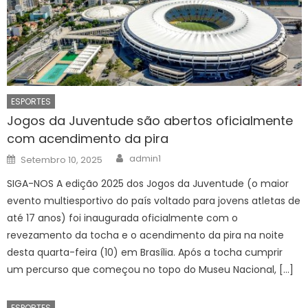
ESPORTES
Jogos da Juventude são abertos oficialmente
com acendimento da pira
Author
Posted
admin1
Setembro 10, 2025
on
SIGA-NOS A edição 2025 dos Jogos da Juventude (o maior
evento multiesportivo do país voltado para jovens atletas de
até 17 anos) foi inaugurada oficialmente com o
revezamento da tocha e o acendimento da pira na noite
desta quarta-feira (10) em Brasília. Após a tocha cumprir
um percurso que começou no topo do Museu Nacional, […]
ESPORTES