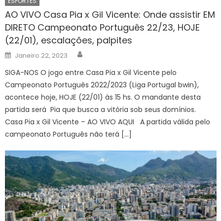
ESPORTES
AO VIVO Casa Pia x Gil Vicente: Onde assistir EM
DIRETO Campeonato Português 22/23, HOJE
(22/01), escalações, palpites
Author
Posted
Janeiro 22, 2023
on
SIGA-NOS O jogo entre Casa Pia x Gil Vicente pelo
Campeonato Português 2022/2023 (Liga Portugal bwin),
acontece hoje, HOJE (22/01) às 15 hs. O mandante desta
partida será Pia que busca a vitória sob seus domínios.
Casa Pia x Gil Vicente – AO VIVO AQUI A partida válida pelo
campeonato Português não terá […]