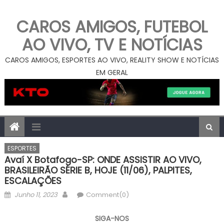
CAROS AMIGOS, FUTEBOL
AO VIVO, TV E NOTÍCIAS
CAROS AMIGOS, ESPORTES AO VIVO, REALITY SHOW E NOTÍCIAS
EM GERAL
ESPORTES
Avaí X Botafogo-SP: ONDE ASSISTIR AO VIVO,
BRASILEIRÃO SÉRIE B, HOJE (11/06), PALPITES,
ESCALAÇÕES
Posted
Author
Junho 11, 2023
Comment(0)
on
SIGA-NOS