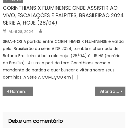
CORINTHIANS X FLUMINENSE ONDE ASSISTIR AO
VIVO, ESCALAÇÕES E PALPITES, BRASILEIRÃO 2024
SÉRIE A, HOJE (28/04)
Author
Posted
Abril 28, 2024
on
SIGA-NOS A partida entre CORINTHIANS X FLUMINENSE é válida
pelo Brasileirão da série A DE 2024, também chamado de
Betano Brasileiro. A bola rola hoje (28/04) às 16 HS (horário
de Brasília). Assim, a partida tem Corinthians como o
mandante da partida e quer buscar a vitória sobre seus
domínios. A Série A COMEÇOU em […]
Navegação
Flamengo x Grêmio: ONDE ASSISTIR AO VIVO, ESCALAÇÕES E PALPITES, BRASILEIRÃO 2023 SÉRIE A, HOJE (11/06)
Vitória x Criciúma: ONDE ASSISTIR AO VIVO, BRASILEIRÃO SÉRIE B, HOJE (11/06), PALPITES, ESCALAÇÕES
de
artigos
Deixe um comentário