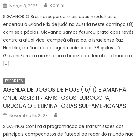
Author
Posted
admin1
Março 8, 2026
on
SIGA-NOS O Brasil assegurou mais duas medalhas e
encerrou o Grand Prix de judô na Áustria neste domingo (8)
com seis pódios. Giovanna Santos faturou prata após revés
contra a atual vice-campeã olímpica, a israelense Raz
Hershko, na final da categoria acima dos 78 quilos. Já
Giovani Ferreira arrematou o bronze ao derrotar o húngaro
[…]
ESPORTES
AGENDA DE JOGOS DE HOJE (16/11) E AMANHÃ
ONDE ASSISTIR AMISTOSOS, EUROCOPA,
URUGUAIO E ELIMINATÓRIAS SUL-AMERICANAS
Author
Posted
Novembro 15, 2023
on
SIGA-NOS Confira a programação de transmissões dos
principais campeonatos de futebol ao redor do mundo Não