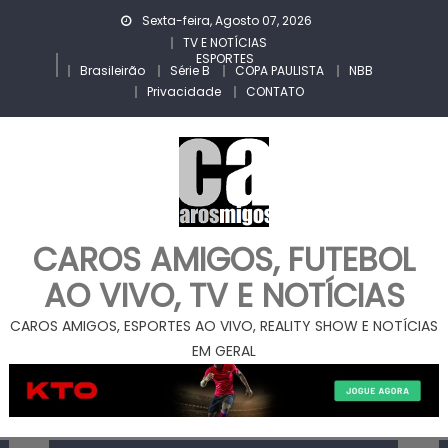
Skip
Sexta-feira, Agosto 07, 2026
to
TV E NOTÍCIAS
ESPORTES
content
Brasileirão
Série B
COPA PAULISTA
NBB
Privacidade
CONTATO
CAROS AMIGOS, FUTEBOL
AO VIVO, TV E NOTÍCIAS
CAROS AMIGOS, ESPORTES AO VIVO, REALITY SHOW E NOTÍCIAS
EM GERAL