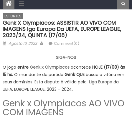
ESPORTES
Genk X Olympiacos: ASSISTIR AO VIVO COM
IMAGENS Iga Europa Da UEFA, EUROPE LEAGUE,
2023/24, QUINTA (17/08)
Posted
Author
Agosto 16, 2023
Comment(0)
on
SIGA-NOS
O jogo
entre
Genk x Olympiacos
acontece
HOJE (17/08) às
15 hs.
O mandante da partida
Genk
QUE
busca a vitória em
seus domínios. Esta disputa é válida pelo
Liga Europa
da
UEFA, EUROPE LEAGUE, 2023 – 2024.
Genk x Olympiacos AO VIVO
COM IMAGENS