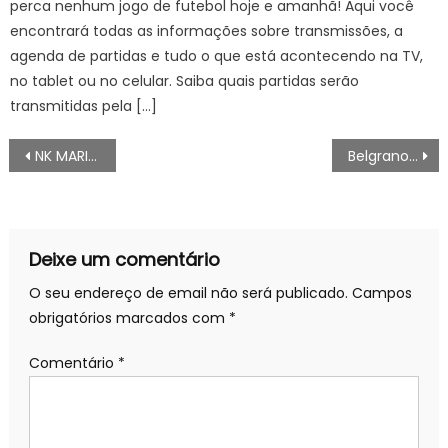
perca nenhum jogo de futebol hoje e amanhã! Aqui você
encontrará todas as informações sobre transmissões, a
agenda de partidas e tudo o que está acontecendo na TV,
no tablet ou no celular. Saiba quais partidas serão
transmitidas pela […]
Navegação
NK MARIBOR x FENERBAHÇE: ASSISTIR AO VIVO Liga CONFERENCIA UEFA 2022/23, CONFERENCE LEAGUE HOJE (17/08), PALPITES
Belgrano x Estudiantes: ONDE ASSISTIR AO VIVO COPA DA LIGA ARGENTINA, HOJE (17/08), PALPITES
de
artigos
Deixe um comentário
O seu endereço de email não será publicado.
Campos
obrigatórios marcados com
*
Comentário
*