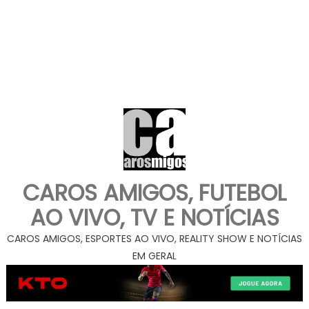
CAROS AMIGOS, FUTEBOL
AO VIVO, TV E NOTÍCIAS
CAROS AMIGOS, ESPORTES AO VIVO, REALITY SHOW E NOTÍCIAS
EM GERAL