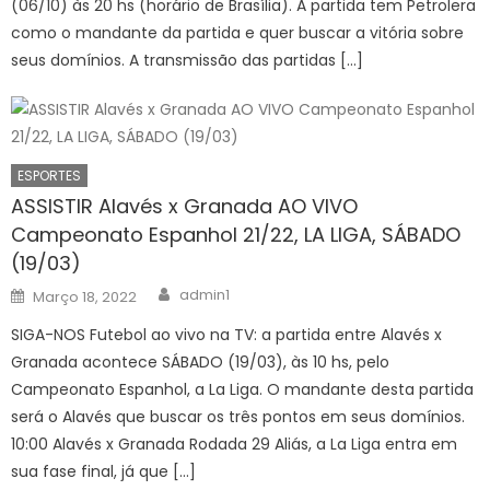
(06/10) às 20 hs (horário de Brasília). A partida tem Petrolera
como o mandante da partida e quer buscar a vitória sobre
seus domínios. A transmissão das partidas […]
ESPORTES
ASSISTIR Alavés x Granada AO VIVO
Campeonato Espanhol 21/22, LA LIGA, SÁBADO
(19/03)
Author
Posted
admin1
Março 18, 2022
on
SIGA-NOS Futebol ao vivo na TV: a partida entre Alavés x
Granada acontece SÁBADO (19/03), às 10 hs, pelo
Campeonato Espanhol, a La Liga. O mandante desta partida
será o Alavés que buscar os três pontos em seus domínios.
10:00 Alavés x Granada Rodada 29 Aliás, a La Liga entra em
sua fase final, já que […]