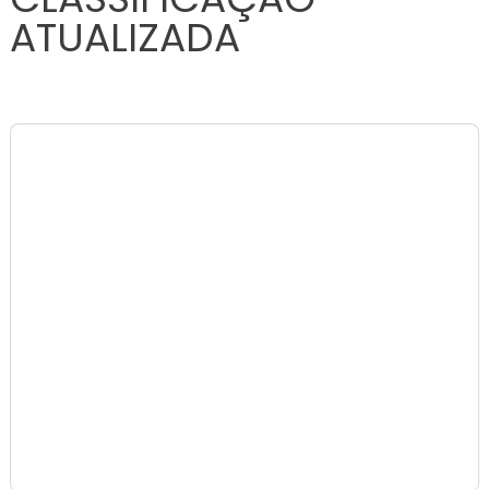
ATUALIZADA