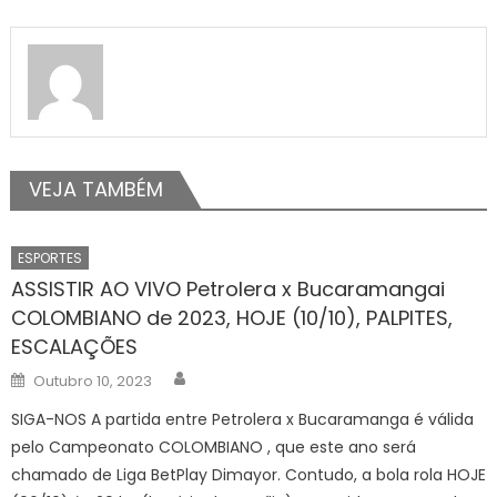
VEJA TAMBÉM
ESPORTES
ASSISTIR AO VIVO Petrolera x Bucaramangai
COLOMBIANO de 2023, HOJE (10/10), PALPITES,
ESCALAÇÕES
Author
Posted
Outubro 10, 2023
on
SIGA-NOS A partida entre Petrolera x Bucaramanga é válida
pelo Campeonato COLOMBIANO , que este ano será
chamado de Liga BetPlay Dimayor. Contudo, a bola rola HOJE