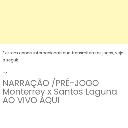
Existem canais internacionais que transmitem os jogos, veja
a seguir.
–>
NARRAÇÃO /PRÉ-JOGO
Monterrey x Santos Laguna
AO VIVO AQUI