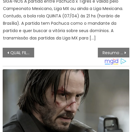
SIGA-NOS A partida entre Pachuca x Tigres é válida pelo
Campeonato Mexicano, Liga MX ou ainda a Liga Mexicana.
Contudo, a bola rola QUINTA (07/04) às 21 hs (horário de
Brasília). A partida tem Pachuca como o mandante da
partida e quer buscar a vitória sobre seus domínios. A
transmissão das partidas da Liga MX para […]
Navegação
QUAL FILME VAI PASSAR NA GLOBO HOJE SEGUNDA (27/11) E AMANHÃ? SESSÃO DA TARDE E TELA QUENTE, SINOPSE
Resumo Semanal da Novela "Terra e Paixão": De 27 a 02 de Novembro de 2023 QUEM MATOU AGATHA?
de
artigos