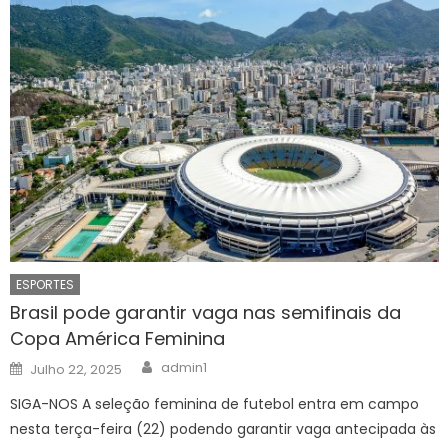
ESPORTES
Brasil pode garantir vaga nas semifinais da
Copa América Feminina
Author
Posted
admin1
Julho 22, 2025
on
SIGA-NOS A seleção feminina de futebol entra em campo
nesta terça-feira (22) podendo garantir vaga antecipada às