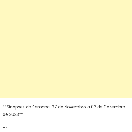
'Renée
toma
uma
decisão
drástica
em
relação
a
Márcia'
**Sinopses da Semana: 27 de Novembro a 02 de Dezembro
de 2023**
–>