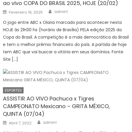
ao vivo COPA DO BRASIL 2025, HOJE (20/02)
Author
Posted
admin1
Fevereiro 19, 2025
on
O jogo entre ABC x Olaria marcado para acontecer nesta
HOJE às 21H30 hs (horário de Brasília) PELA edição 2025 da
Copa do Brasil. A competição é a mais democrática do Brasil
e tem o melhor prêmio financeiro do país. A partida de hoje
tem ABC que vai buscar a vitória em seus domínios. Fonte
Site […]
ESPORTES
ASSISTIR AO VIVO Pachuca x Tigres
CAMPEONATO Mexicano – GRITA MÉXICO,
QUINTA (07/04)
Author
Posted
admin1
Abril 7, 2022
on