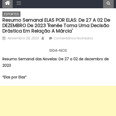
ESPORTES
Resumo Semanal ELAS POR ELAS: De 27 A 02 De
DEZEMBRO De 2023 'Renée Toma Uma Decisão
Drástica Em Relação A Márcia'
Posted
Author
em
Novembro 26, 2023
Comentários fechados
on
Resumo
Semanal
SIGA-NOS
ELAS
Resumo Semanal das Novelas: De 27 a 02 de dezembro de
POR
2023
ELAS:
De
“Elas por Elas”
27
a
02
de
DEZEMBRO
de
2023