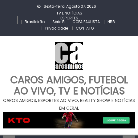
Skip
Sexta-feira, Agosto 07, 2026
to
TV E NOTÍCIAS
ESPORTES
content
Brasileirão
Série B
COPA PAULISTA
NBB
Privacidade
CONTATO
CAROS AMIGOS, FUTEBOL
AO VIVO, TV E NOTÍCIAS
CAROS AMIGOS, ESPORTES AO VIVO, REALITY SHOW E NOTÍCIAS
EM GERAL