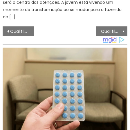
será o centro das atenções. A jovem está vivendo um
momento de transformação ao se mudar para a fazenda
de […]
Navegação
Qual filme vai passar no CINEMAÇO? HOJE DOMINGO (28/01), Que horas começa
Qual filme vai passar no Domingo Maior? HOJE DOMINGO (28/01), Que horas começa, Sinopse
de
artigos