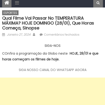
ESPORTES
Qual Filme Vai Passar No TEMPERATURA
MÁXIMA? HOJE DOMINGO (28/01), Que Horas
Começa, Sinopse
Posted
Author
em
Janeiro 27, 2024
Comentários fechados
on
Qual
filme
SIGA-NOS
vai
COnfira a programação da Globo neste
HOJE, 28/01 e que
passar
horas começam os filmes de hoje.
no
TEMPERATURA
SIGA NOSSO CANAL DO WHATSAPP AGORA
MÁXIMA?
HOJE
DOMINGO
(28/01),
Que
horas
começa,