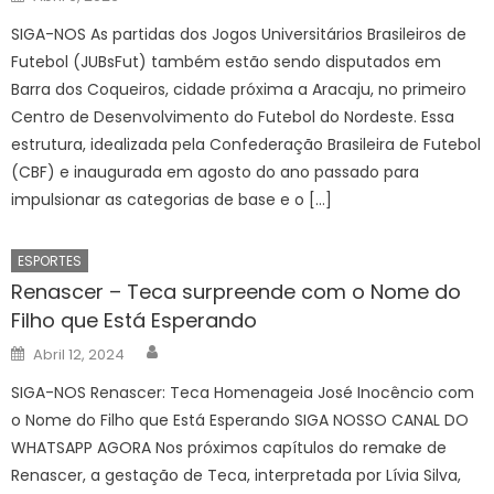
on
SIGA-NOS As partidas dos Jogos Universitários Brasileiros de
Futebol (JUBsFut) também estão sendo disputados em
Barra dos Coqueiros, cidade próxima a Aracaju, no primeiro
Centro de Desenvolvimento do Futebol do Nordeste. Essa
estrutura, idealizada pela Confederação Brasileira de Futebol
(CBF) e inaugurada em agosto do ano passado para
impulsionar as categorias de base e o […]
ESPORTES
Renascer – Teca surpreende com o Nome do
Filho que Está Esperando
Author
Posted
Abril 12, 2024
on
SIGA-NOS Renascer: Teca Homenageia José Inocêncio com
o Nome do Filho que Está Esperando SIGA NOSSO CANAL DO
WHATSAPP AGORA Nos próximos capítulos do remake de
Renascer, a gestação de Teca, interpretada por Lívia Silva,