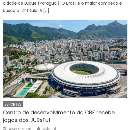
cidade de Luque (Paraguai). O Brasil é o maior campeão e
busca o 12º título. A […]
ESPORTES
Centro de desenvolvimento da CBF recebe
jogos dos JUBsFut
Author
Posted
admin1
Abril 9, 2026