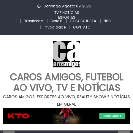
Skip
Domingo, Agosto 09, 2026
to
TV E NOTÍCIAS
ESPORTES
content
Brasileirão
Série B
COPA PAULISTA
NBB
Privacidade
CONTATO
CAROS AMIGOS, FUTEBOL
AO VIVO, TV E NOTÍCIAS
CAROS AMIGOS, ESPORTES AO VIVO, REALITY SHOW E NOTÍCIAS
EM GERAL