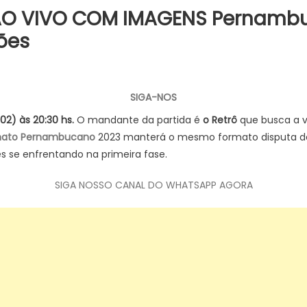
IR AO VIVO COM IMAGENS Pernamb
ções
rt
SIGA-NOS
ral:
2) às 20:30 hs.
O mandante da partida é
o Retrô
que busca a v
STIR
ato Pernambucano
2023 manterá o mesmo formato disputa de 2
s se enfrentando na primeira fase.
O
M
SIGA NOSSO CANAL DO WHATSAPP AGORA
GENS
nambucano
4,
E
02),
ites,
alações