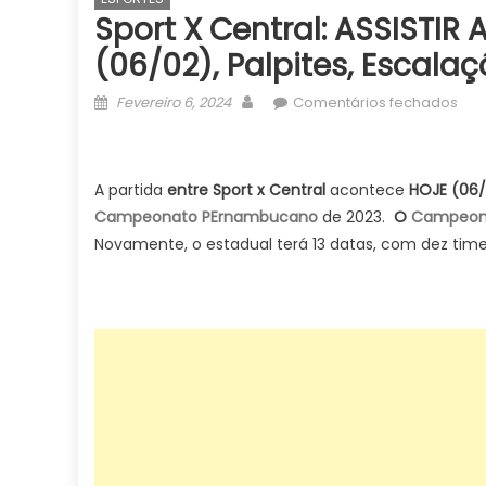
Sport X Central: ASSIST
(06/02), Palpites, Escala
Posted
Author
em
Fevereiro 6, 2024
Comentários fechados
on
Spo
x
Cent
A partida
entre Sport x Central
acontece
HOJE (06/0
ASSI
Campeonato PErnambucano
de 2023.
O
Campeon
AO
Novamente, o estadual terá 13 datas, com dez time
VIV
CO
IMA
Per
de
202
HOJ
(06/
palp
esc