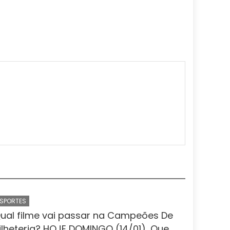
ESPORTES
ual filme vai passar na Campeões De
ilheteria? HOJE DOMINGO (14/01), Que