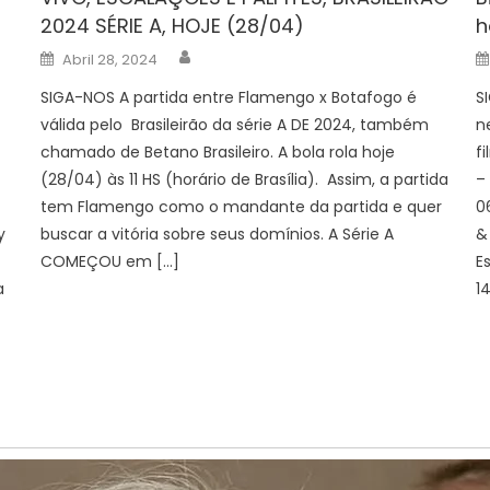
2024 SÉRIE A, HOJE (28/04)
h
Author
Posted
Abril 28, 2024
on
SIGA-NOS A partida entre Flamengo x Botafogo é
S
válida pelo Brasileirão da série A DE 2024, também
n
chamado de Betano Brasileiro. A bola rola hoje
f
(28/04) às 11 HS (horário de Brasília). Assim, a partida
–
tem Flamengo como o mandante da partida e quer
0
y
buscar a vitória sobre seus domínios. A Série A
&
COMEÇOU em […]
E
a
1