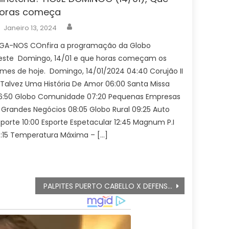
oras começa
Author
Posted
Janeiro 13, 2024
on
IGA-NOS COnfira a programação da Globo
este Domingo, 14/01 e que horas começam os
ilmes de hoje. Domingo, 14/01/2024 04:40 Corujão II
 Talvez Uma História De Amor 06:00 Santa Missa
6:50 Globo Comunidade 07:20 Pequenas Empresas
 Grandes Negócios 08:05 Globo Rural 09:25 Auto
sporte 10:00 Esporte Espetacular 12:45 Magnum P.I
4:15 Temperatura Máxima – […]
PALPITES PUERTO CABELLO X DEFENSOR Assistir ao vivo COM IMAGENS a Libertadores da América, Hoje (06/02), ESCALAÇÕES