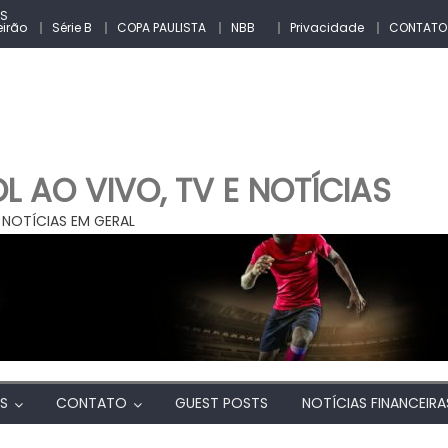
ES
eirão
Série B
COPA PAULISTA
NBB
Privacidade
CONTATO
 AO VIVO, TV E NOTÍCIAS
 NOTÍCIAS EM GERAL
AS
CONTATO
GUEST POSTS
NOTÍCIAS FINANCEIRA