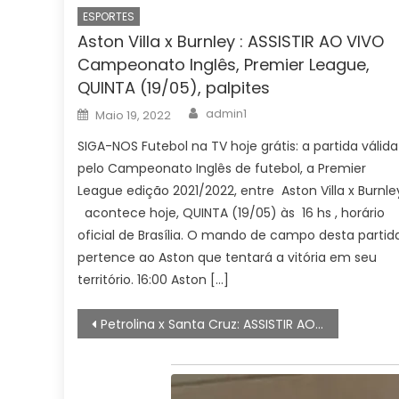
ESPORTES
Aston Villa x Burnley : ASSISTIR AO VIVO
Campeonato Inglês, Premier League,
QUINTA (19/05), palpites
Author
Posted
admin1
Maio 19, 2022
on
SIGA-NOS Futebol na TV hoje grátis: a partida válida
pelo Campeonato Inglês de futebol, a Premier
League edição 2021/2022, entre Aston Villa x Burnle
acontece hoje, QUINTA (19/05) às 16 hs , horário
oficial de Brasília. O mando de campo desta partid
pertence ao Aston que tentará a vitória em seu
território. 16:00 Aston […]
Navegação
Petrolina x Santa Cruz: ASSISTIR AO VIVO COM IMAGENS Campeonato Pernambucano de 2024, HOJE (06/02), palpites, escalações
de
artigos