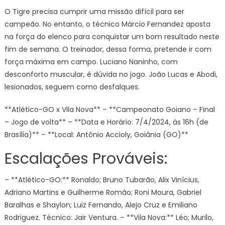
O Tigre precisa cumprir uma missão difícil para ser
campeão. No entanto, o técnico Márcio Fernandez aposta
na força do elenco para conquistar um bom resultado neste
fim de semana. O treinador, dessa forma, pretende ir com
força máxima em campo. Luciano Naninho, com
desconforto muscular, é dúvida no jogo. João Lucas e Abodi,
lesionados, seguem como desfalques.
**Atlético-GO x Vila Nova** – **Campeonato Goiano – Final
– Jogo de volta** – **Data e Horário: 7/4/2024, às 16h (de
Brasília)** – **Local: Antônio Accioly, Goiânia (GO)**
Escalações Prováveis:
– **Atlético-GO:** Ronaldo; Bruno Tubarão, Alix Vinícius,
Adriano Martins e Guilherme Romão; Roni Moura, Gabriel
Baralhas e Shaylon; Luiz Fernando, Alejo Cruz e Emiliano
Rodriguez. Técnico: Jair Ventura. – **Vila Nova:** Léo; Murilo,