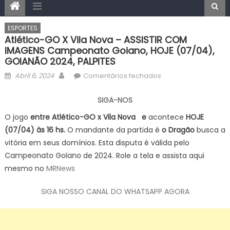
ESPORTES
Atlético-GO X Vila Nova – ASSISTIR COM
IMAGENS Campeonato Goiano, HOJE (07/04),
GOIANÃO 2024, PALPITES
Posted
Author
em
Abril 6, 2024
Comentários fechados
on
Atlético-
GO
SIGA-NOS
x
O jogo
entre Atlético-GO x Vila Nova e
acontece
HOJE
Vila
(07/04) às 16 hs.
O mandante da partida é
o Dragão
busca a
Nova
vitória em seus domínios. Esta disputa é válida pelo
–
Campeonato Goiano
de 2024. Role a tela e assista aqui
ASSISTIR
mesmo no
MRNews
COM
IMAGENS
SIGA NOSSO CANAL DO WHATSAPP AGORA
Campeonato
Goiano,
HOJE
(07/04),