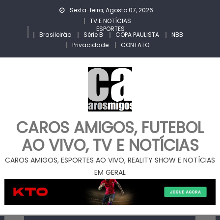
Skip
Sexta-feira, Agosto 07, 2026
to
TV E NOTÍCIAS
ESPORTES
content
Brasileirão
Série B
COPA PAULISTA
NBB
Privacidade
CONTATO
CAROS AMIGOS, FUTEBOL
AO VIVO, TV E NOTÍCIAS
CAROS AMIGOS, ESPORTES AO VIVO, REALITY SHOW E NOTÍCIAS
EM GERAL