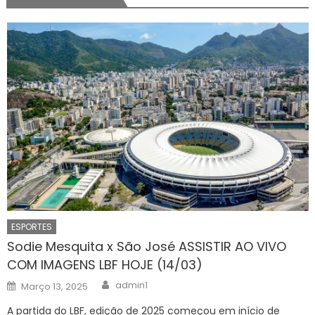
ESPORTES
Sodie Mesquita x São José ASSISTIR AO VIVO
COM IMAGENS LBF HOJE (14/03)
Author
Posted
admin1
Março 13, 2025
on
A partida do LBF, edição de 2025 começou em início de