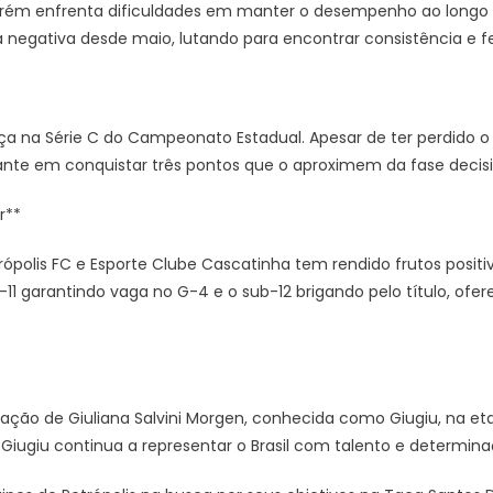
rém enfrenta dificuldades em manter o desempenho ao longo d
a negativa desde maio, lutando para encontrar consistência e fe
ça na Série C do Campeonato Estadual. Apesar de ter perdido o p
iante em conquistar três pontos que o aproximem da fase decis
r**
rópolis FC e Esporte Clube Cascatinha tem rendido frutos posit
11 garantindo vaga no G-4 e o sub-12 brigando pelo título, ofe
cipação de Giuliana Salvini Morgen, conhecida como Giugiu, na e
 Giugiu continua a representar o Brasil com talento e determi