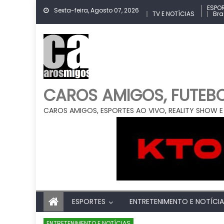
Skip
ESPO
Sexta-feira, Agosto 07, 2026
TV E NOTÍCIAS
Bra
to
content
CAROS AMIGOS, FUTEBOL
CAROS AMIGOS, ESPORTES AO VIVO, REALITY SHOW E
ESPORTES
ENTRETENIMENTO E NOTÍCI
ENTRETENIMENTO E NOTÍCIAS