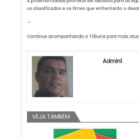
A próxima rodada promete ser decisiva para as equ
os classificados e os times que enfrentarão o desa
—
Continue acompanhando a Tribuna para mais atualiz
Admin1
VEJA TAMBÉM