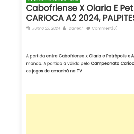
Cabofriense X Olaria E P
CARIOCA A2 2024, PALPITE
Posted
Author
Junho 23, 2024
admin1
Comment(0)
on
A partida
entre Cabofriense x Olaria e Petrópolis x
mando. A partida á válida pelo
Campeonato Cario
os
jogos de amanhã na TV