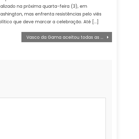
ealizado na próxima quarta-feira (3), em
ashington, mas enfrenta resistências pelo viés
olítico que deve marcar a celebração. Até […]
Vasco da Gama aceitou todas as exigências feitas por Philippe Coutinho para seu retorno ao clube