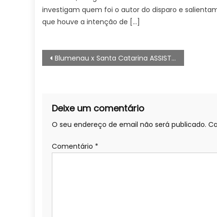
investigam quem foi o autor do disparo e salienta
que houve a intenção de […]
Navegação
Blumenau x Santa Catarina ASSISTIR AO VIVO COM IMAGENS SEGUNDA DIVISÃO CATARINENSE, HOJE (23/06)
de
artigos
Deixe um comentário
O seu endereço de email não será publicado.
Ca
Comentário
*