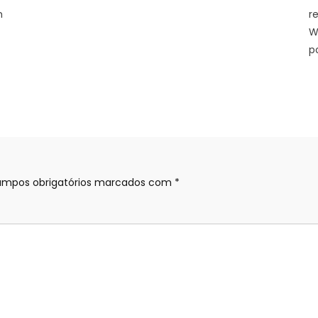
m
r
W
p
mpos obrigatórios marcados com
*