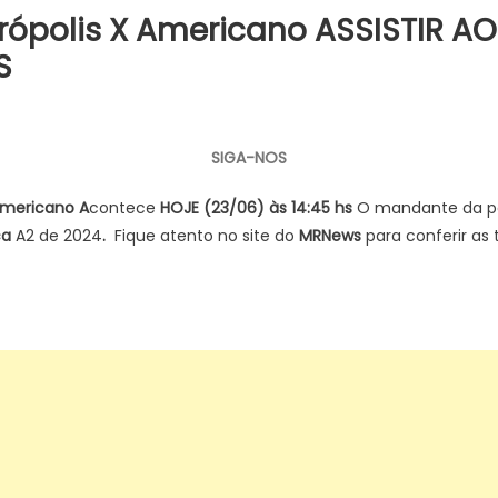
etrópolis X Americano ASSISTIR 
S
SIGA-NOS
 Americano A
contece
HOJE (23/06) às 14:45 hs
O mandante da pa
ca
A2 de 2024
.
Fique atento no site do
MRNews
para conferir as 