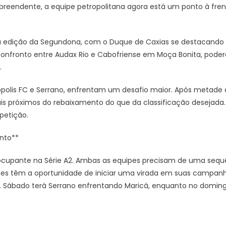
preendente, a equipe petropolitana agora está um ponto à fren
sta edição da Segundona, com o Duque de Caxias se destacand
nfronto entre Audax Rio e Cabofriense em Moça Bonita, poder
.
trópolis FC e Serrano, enfrentam um desafio maior. Após metad
ais próximos do rebaixamento do que da classificação desejada
petição.
ento**
ocupante na Série A2. Ambas as equipes precisam de uma sequê
quipes têm a oportunidade de iniciar uma virada em suas campan
 Sábado terá Serrano enfrentando Maricá, enquanto no domingo