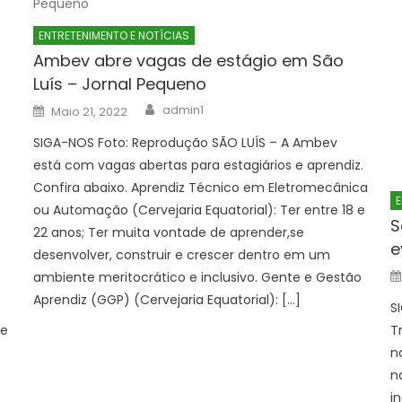
ENTRETENIMENTO E NOTÍCIAS
Ambev abre vagas de estágio em São
Luís – Jornal Pequeno
Author
Posted
admin1
Maio 21, 2022
on
SIGA-NOS Foto: Reprodução SÃO LUÍS – A Ambev
está com vagas abertas para estagiários e aprendiz.
Confira abaixo. Aprendiz Técnico em Eletromecânica
E
ou Automação (Cervejaria Equatorial): Ter entre 18 e
S
22 anos; Ter muita vontade de aprender,se
e
desenvolver, construir e crescer dentro em um
ambiente meritocrático e inclusivo. Gente e Gestão
Aprendiz (GGP) (Cervejaria Equatorial): […]
S
de
T
n
n
i