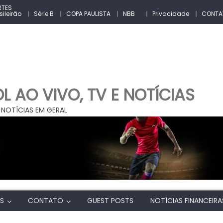
RTES
sileirão
Série B
COPA PAULISTA
NBB
Privacidade
CONTA
 AO VIVO, TV E NOTÍCIAS
 NOTÍCIAS EM GERAL
AS
CONTATO
GUEST POSTS
NOTÍCIAS FINANCEIRA