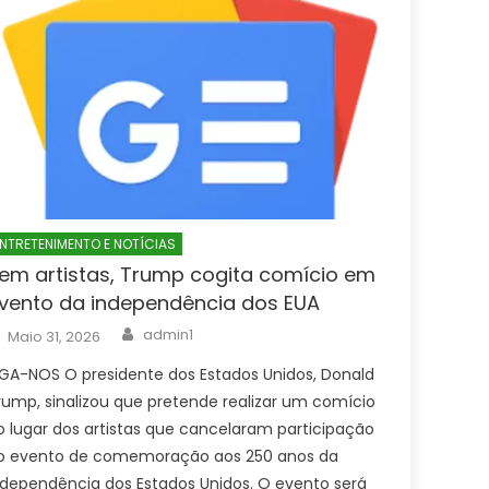
NTRETENIMENTO E NOTÍCIAS
em artistas, Trump cogita comício em
vento da independência dos EUA
Author
Posted
admin1
Maio 31, 2026
on
IGA-NOS O presidente dos Estados Unidos, Donald
rump, sinalizou que pretende realizar um comício
o lugar dos artistas que cancelaram participação
o evento de comemoração aos 250 anos da
ndependência dos Estados Unidos. O evento será