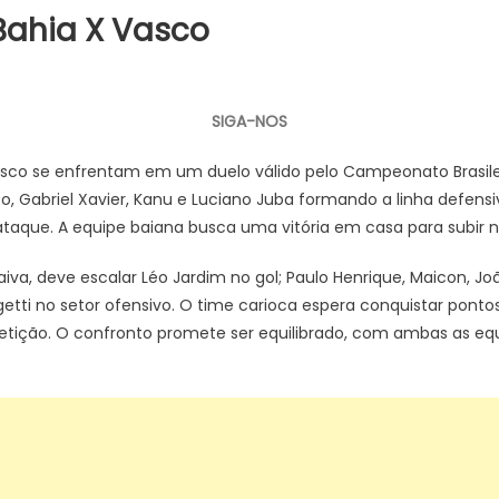
Bahia X Vasco
SIGA-NOS
Vasco se enfrentam em um duelo válido pelo Campeonato Brasile
, Gabriel Xavier, Kanu e Luciano Juba formando a linha defensiv
ataque. A equipe baiana busca uma vitória em casa para subir 
iva, deve escalar Léo Jardim no gol; Paulo Henrique, Maicon, Jo
getti no setor ofensivo. O time carioca espera conquistar ponto
ção. O confronto promete ser equilibrado, com ambas as equi