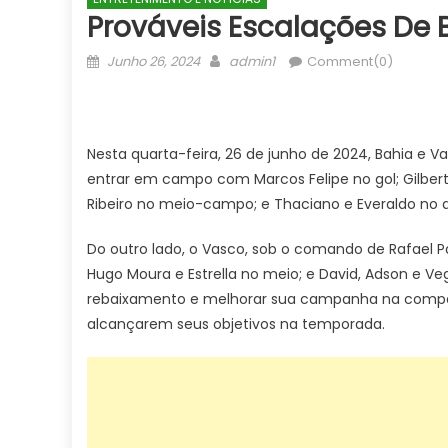
Prováveis Escalações De 
Posted
Author
Junho 26, 2024
admin1
Comment(0)
on
Nesta quarta-feira, 26 de junho de 2024, Bahia e 
entrar em campo com Marcos Felipe no gol; Gilberto
Ribeiro no meio-campo; e Thaciano e Everaldo no 
Do outro lado, o Vasco, sob o comando de Rafael Pa
Hugo Moura e Estrella no meio; e David, Adson e Ve
rebaixamento e melhorar sua campanha na competi
alcançarem seus objetivos na temporada.