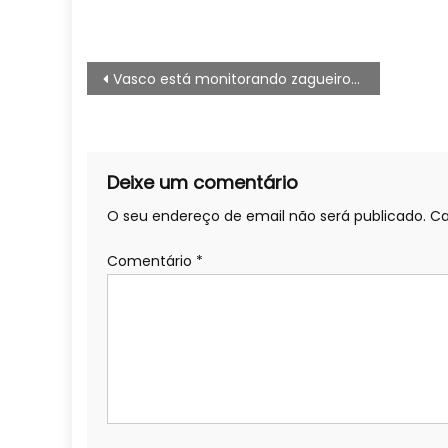
Navegação
Vasco está monitorando zagueiro Lucas Oliveira do Cruzeiro, no Valladolid
de
artigos
Deixe um comentário
O seu endereço de email não será publicado.
Ca
Comentário
*