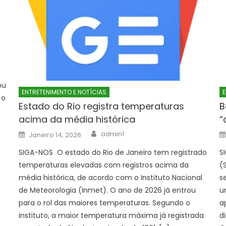
ou
ENTRETENIMENTO E NOTÍCIAS
E
 o
Estado do Rio registra temperaturas
B
acima da média histórica
“
Author
Posted
admin1
Janeiro 14, 2026
on
SIGA-NOS O estado do Rio de Janeiro tem registrado
S
temperaturas elevadas com registros acima da
(
média histórica, de acordo com o Instituto Nacional
s
de Meteorologia (Inmet). O ano de 2026 já entrou
u
para o rol das maiores temperaturas. Segundo o
a
instituto, a maior temperatura máxima já registrada
d