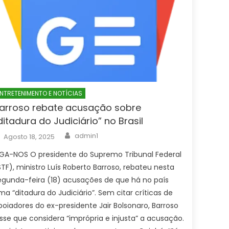
NTRETENIMENTO E NOTÍCIAS
arroso rebate acusação sobre
ditadura do Judiciário” no Brasil
Author
Posted
admin1
Agosto 18, 2025
on
IGA-NOS O presidente do Supremo Tribunal Federal
STF), ministro Luís Roberto Barroso, rebateu nesta
egunda-feira (18) acusações de que há no país
ma “ditadura do Judiciário”. Sem citar críticas de
poiadores do ex-presidente Jair Bolsonaro, Barroso
isse que considera “imprópria e injusta” a acusação.