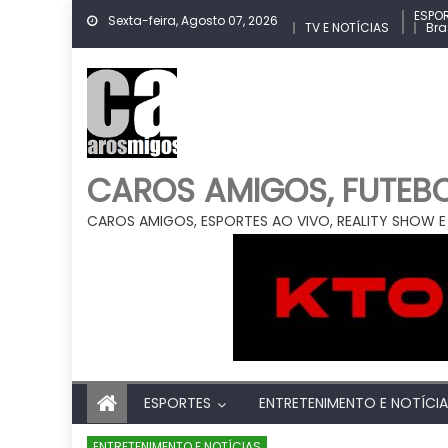
Skip
ESPO
Sexta-feira, Agosto 07, 2026
TV E NOTÍCIAS
Bra
to
content
CAROS AMIGOS, FUTEBOL
CAROS AMIGOS, ESPORTES AO VIVO, REALITY SHOW E
ESPORTES
ENTRETENIMENTO E NOTÍCI
ENTRETENIMENTO E NOTÍCIAS