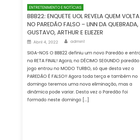
ENTRETENIMENTO E NOTÍCIAS
BBB22: ENQUETE UOL REVELA QUEM VOLTA
NO PAREDÃO FALSO – LINN DA QUEBRADA,
GUSTAVO, ARTHUR E ELIEZER
Author
Posted
admin1
Abril 4, 2022
on
SIGA-NOS O BBB22 definiu um novo Paredão e entr
na RETA FINAL! Agora, no DÉCIMO SEGUNDO paredão
jogo entrou no MODO TURBO, só que desta vez o
PAREDÃO É FALSO!! Agora toda terça e também no
domingo teremos uma nova eliminação, mas a
dinâmica pode variar. Desta vez o Paredão foi
formado neste domingo […]