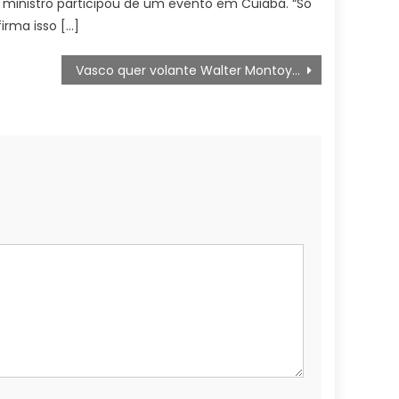
 ministro participou de um evento em Cuiabá. “Só
firma isso […]
Vasco quer volante Walter Montoya, atualmente no Central Córdoba