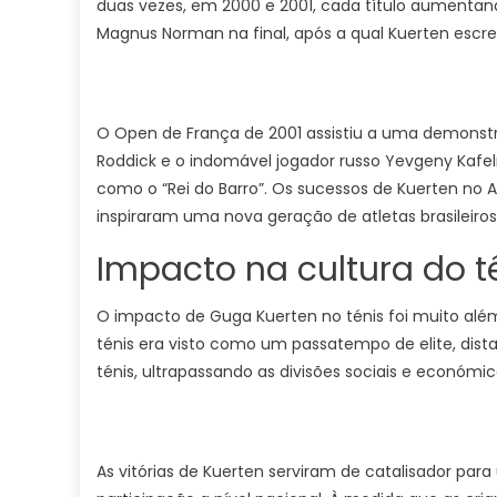
duas vezes, em 2000 e 2001, cada título aumentando
Magnus Norman na final, após a qual Kuerten escr
O Open de França de 2001 assistiu a uma demonst
Roddick e o indomável jogador russo Yevgeny Kafe
como o “Rei do Barro”. Os sucessos de Kuerten no
inspiraram uma nova geração de atletas brasileiros,
Impacto na cultura do tê
O impacto de Guga Kuerten no ténis foi muito além d
ténis era visto como um passatempo de elite, dist
ténis, ultrapassando as divisões sociais e económi
As vitórias de Kuerten serviram de catalisador pa