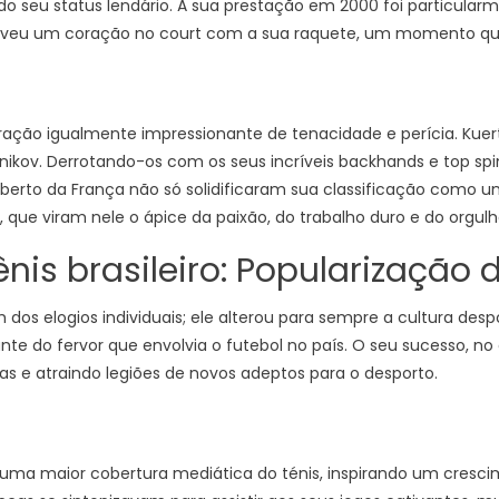
 seu status lendário. A sua prestação em 2000 foi particularment
eveu um coração no court com a sua raquete, um momento que f
ração igualmente impressionante de tenacidade e perícia. Kue
lnikov. Derrotando-os com os seus incríveis backhands e top s
 Aberto da França não só solidificaram sua classificação com
 que viram nele o ápice da paixão, do trabalho duro e do orgulh
nis brasileiro: Popularização 
os elogios individuais; ele alterou para sempre a cultura despo
ante do fervor que envolvia o futebol no país. O seu sucesso, 
cas e atraindo legiões de novos adeptos para o desporto.
ra uma maior cobertura mediática do ténis, inspirando um cresc