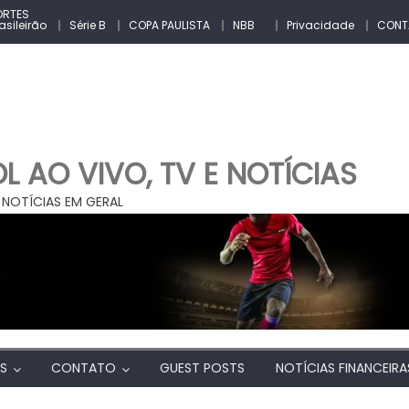
ORTES
asileirão
Série B
COPA PAULISTA
NBB
Privacidade
CONT
 AO VIVO, TV E NOTÍCIAS
 NOTÍCIAS EM GERAL
AS
CONTATO
GUEST POSTS
NOTÍCIAS FINANCEIRA