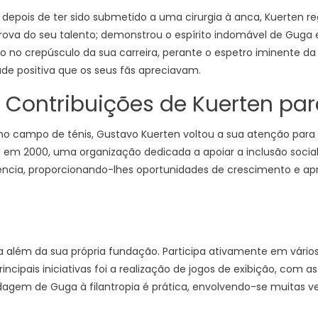
 depois de ter sido submetido a uma cirurgia à anca, Kuerten re
prova do seu talento; demonstrou o espírito indomável de Guga 
o no crepúsculo da sua carreira, perante o espetro iminente d
de positiva que os seus fãs apreciavam.
o: Contribuições de Kuerten pa
 campo de ténis, Gustavo Kuerten voltou a sua atenção para o
 em 2000, uma organização dedicada a apoiar a inclusão social
ência, proporcionando-lhes oportunidades de crescimento e a
a além da sua própria fundação. Participa ativamente em vário
ncipais iniciativas foi a realização de jogos de exibição, com 
rdagem de Guga à filantropia é prática, envolvendo-se muitas