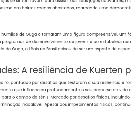
anças se sintonizavam para assistir aos seus jogos cativantes,
mesmo em bairros menos abastados, marcando uma democratiza
gem humilde de Guga o tornaram uma figura compreensível, um
m programas de desenvolvimento de jovens e ao estabeleciment
do de Guga, o tênis no Brasil deixou de ser um esporte de espec
es: A resiliência de Kuerten 
 foi pontuado por desafios que testaram a sua resiliência e for
imento que influenciou profundamente o seu percurso de vida e
para o campo de ténis. Marcado por desafios físicos, incluindo 
nação inabalável. Apesar dos impedimentos físicos, continu