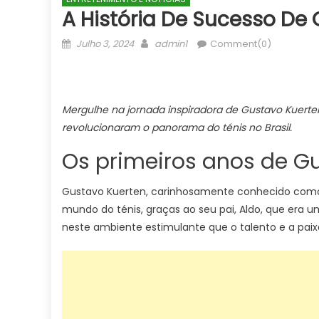
A História De Sucesso De 
Posted
Author
Julho 3, 2024
admin1
Comment(0)
on
Mergulhe na jornada inspiradora de Gustavo Kuert
revolucionaram o panorama do ténis no Brasil.
Os primeiros anos de Gu
Gustavo Kuerten, carinhosamente conhecido como “G
mundo do ténis, graças ao seu pai, Aldo, que era u
neste ambiente estimulante que o talento e a paix