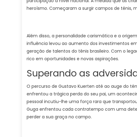
participação a nível nacional. À medida que as cri
heroísmo. Começaram a surgir campos de ténis, 
Além disso, a personalidade carismática e a ori
influência levou ao aumento dos investimentos e
geração de talentos do tênis brasileiro. Com o lega
rico em oportunidades e novas aspirações.
Superando as adversidad
O percurso de Gustavo Kuerten até ao auge do ténis
enfrentou a trágica perda do seu pai, um acontec
pessoal incutiu-lhe uma força rara que transportou 
Guga enfrentou cada contratempo com uma determi
perder a sua graça no campo.