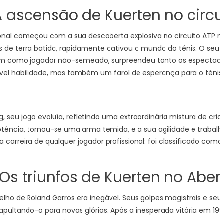
A ascensão de Kuerten no circu
nal começou com a sua descoberta explosiva no circuito ATP n
de terra batida, rapidamente cativou o mundo do ténis. O se
Slam como jogador não-semeado, surpreendeu tanto os espectad
vel habilidade, mas também um farol de esperança para o ténis
 seu jogo evoluía, refletindo uma extraordinária mistura de cri
ência, tornou-se uma arma temida, e a sua agilidade e traba
 da carreira de qualquer jogador profissional: foi classificado
 Os triunfos de Kuerten no Abe
elho de Roland Garros era inegável. Seus golpes magistrais e 
pultando-o para novas glórias. Após a inesperada vitória em 1