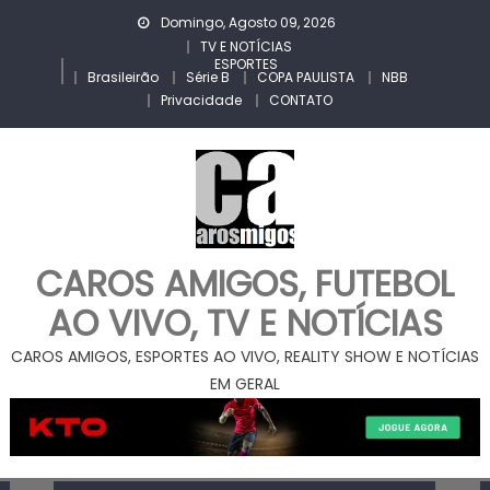
Skip
Domingo, Agosto 09, 2026
to
TV E NOTÍCIAS
ESPORTES
content
Brasileirão
Série B
COPA PAULISTA
NBB
Privacidade
CONTATO
CAROS AMIGOS, FUTEBOL
AO VIVO, TV E NOTÍCIAS
CAROS AMIGOS, ESPORTES AO VIVO, REALITY SHOW E NOTÍCIAS
EM GERAL