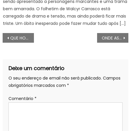
sendo apresentado a personagens marcantes e uma trama
bem amarrada. O folhetim de Walcyr Carrasco está
carregado de drama e tensão, mas ainda poderá ficar mais
triste. Um óbito inesperado pode fazer mudar tudo após […]
Navegação
QUE HORAS COMEÇA RENASCER E Sessão da Tarde?
ONDE ASSISTIR Real Betis x Girona AO VIVO, escalações e palpites Espanhol La Liga, HOJE (15/08)
de
artigos
Deixe um comentário
O seu endereço de email não será publicado.
Campos
obrigatórios marcados com
*
Comentário
*