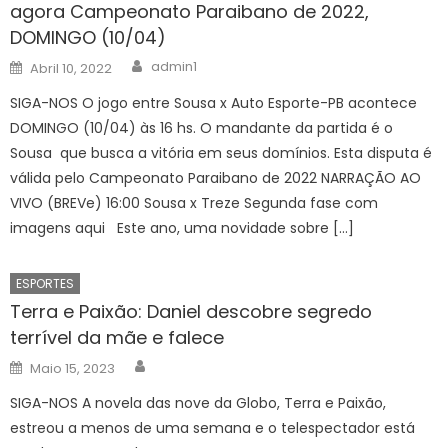
agora Campeonato Paraibano de 2022,
DOMINGO (10/04)
Author
Posted
admin1
Abril 10, 2022
on
SIGA-NOS O jogo entre Sousa x Auto Esporte-PB acontece
DOMINGO (10/04) às 16 hs. O mandante da partida é o
Sousa que busca a vitória em seus domínios. Esta disputa é
válida pelo Campeonato Paraibano de 2022 NARRAÇÃO AO
VIVO (BREVe) 16:00 Sousa x Treze Segunda fase com
imagens aqui Este ano, uma novidade sobre […]
ESPORTES
Terra e Paixão: Daniel descobre segredo
terrível da mãe e falece
Author
Posted
Maio 15, 2023
on
SIGA-NOS A novela das nove da Globo, Terra e Paixão,
estreou a menos de uma semana e o telespectador está