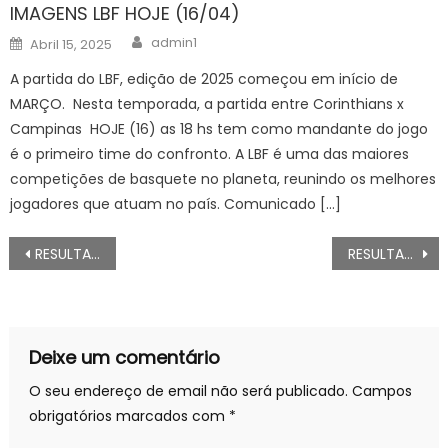
IMAGENS LBF HOJE (16/04)
Author
Posted
admin1
Abril 15, 2025
on
A partida do LBF, edição de 2025 começou em início de
MARÇO. Nesta temporada, a partida entre Corinthians x
Campinas HOJE (16) as 18 hs tem como mandante do jogo
é o primeiro time do confronto. A LBF é uma das maiores
competições de basquete no planeta, reunindo os melhores
jogadores que atuam no país. Comunicado […]
Navegação
RESULTADO DO SORTEIO QUINA 6666 DE HOJE SEGUNDA (24/02)
RESULTADO DO SORTEIO SUPER SETE 662 DE HOJE SEGUNDA (24/02)
de
artigos
Deixe um comentário
O seu endereço de email não será publicado.
Campos
obrigatórios marcados com
*