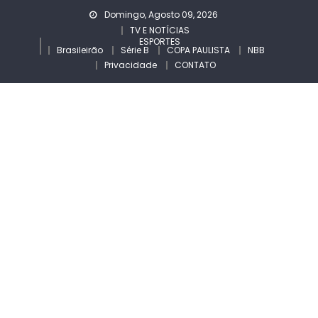
Skip
Domingo, Agosto 09, 2026
to
TV E NOTÍCIAS
ESPORTES
content
Brasileirão
Série B
COPA PAULISTA
NBB
Privacidade
CONTATO