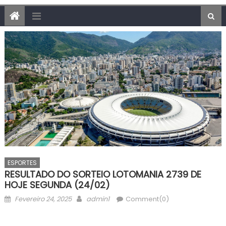
ESPORTES
RESULTADO DO SORTEIO LOTOMANIA 2739 DE
HOJE SEGUNDA (24/02)
Posted
Author
Fevereiro 24, 2025
admin1
Comment(0)
on