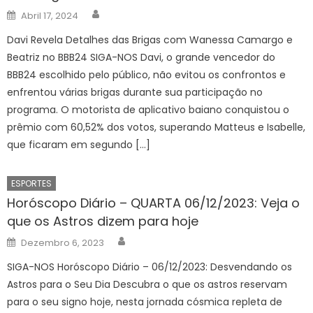
Author
Posted
Abril 17, 2024
on
Davi Revela Detalhes das Brigas com Wanessa Camargo e
Beatriz no BBB24 SIGA-NOS Davi, o grande vencedor do
BBB24 escolhido pelo público, não evitou os confrontos e
enfrentou várias brigas durante sua participação no
programa. O motorista de aplicativo baiano conquistou o
prêmio com 60,52% dos votos, superando Matteus e Isabelle,
que ficaram em segundo […]
ESPORTES
Horóscopo Diário – QUARTA 06/12/2023: Veja o
que os Astros dizem para hoje
Author
Posted
Dezembro 6, 2023
on
SIGA-NOS Horóscopo Diário – 06/12/2023: Desvendando os
Astros para o Seu Dia Descubra o que os astros reservam
para o seu signo hoje, nesta jornada cósmica repleta de