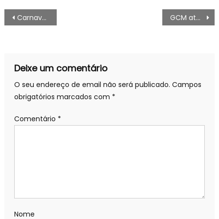
Navegação
Carnaval: equipes da Prefeitura dão orientações aos foliões
GCM atende chamado com rapidez e evita agressão de vítima com medida protetiva – Agência de Notícias
de
artigos
Deixe um comentário
O seu endereço de email não será publicado.
Campos
obrigatórios marcados com
*
Comentário
*
Nome