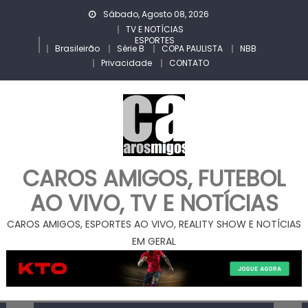
Skip
Sábado, Agosto 08, 2026
to
TV E NOTÍCIAS
ESPORTES
content
Brasileirão
Série B
COPA PAULISTA
NBB
Privacidade
CONTATO
CAROS AMIGOS, FUTEBOL
AO VIVO, TV E NOTÍCIAS
CAROS AMIGOS, ESPORTES AO VIVO, REALITY SHOW E NOTÍCIAS
EM GERAL