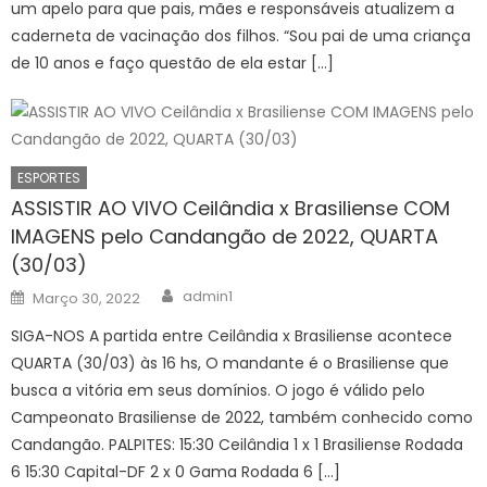
um apelo para que pais, mães e responsáveis atualizem a
caderneta de vacinação dos filhos. “Sou pai de uma criança
de 10 anos e faço questão de ela estar […]
ESPORTES
ASSISTIR AO VIVO Ceilândia x Brasiliense COM
IMAGENS pelo Candangão de 2022, QUARTA
(30/03)
Author
Posted
admin1
Março 30, 2022
on
SIGA-NOS A partida entre Ceilândia x Brasiliense acontece
QUARTA (30/03) às 16 hs, O mandante é o Brasiliense que
busca a vitória em seus domínios. O jogo é válido pelo
Campeonato Brasiliense de 2022, também conhecido como
Candangão. PALPITES: 15:30 Ceilândia 1 x 1 Brasiliense Rodada
6 15:30 Capital-DF 2 x 0 Gama Rodada 6 […]