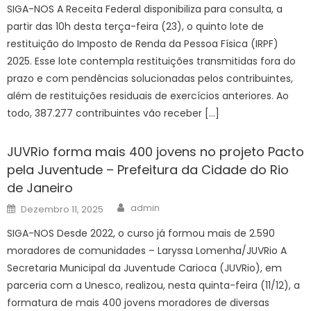
SIGA-NOS A Receita Federal disponibiliza para consulta, a
partir das 10h desta terça-feira (23), o quinto lote de
restituição do Imposto de Renda da Pessoa Física (IRPF)
2025. Esse lote contempla restituições transmitidas fora do
prazo e com pendências solucionadas pelos contribuintes,
além de restituições residuais de exercícios anteriores. Ao
todo, 387.277 contribuintes vão receber […]
JUVRio forma mais 400 jovens no projeto Pacto
pela Juventude – Prefeitura da Cidade do Rio
de Janeiro
Author
Posted
admin
Dezembro 11, 2025
on
SIGA-NOS Desde 2022, o curso já formou mais de 2.590
moradores de comunidades – Laryssa Lomenha/JUVRio A
Secretaria Municipal da Juventude Carioca (JUVRio), em
parceria com a Unesco, realizou, nesta quinta-feira (11/12), a
formatura de mais 400 jovens moradores de diversas