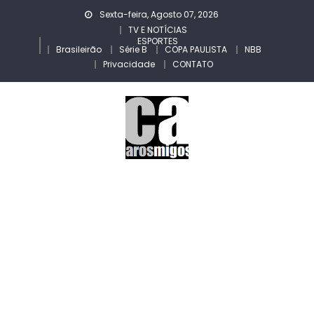
Skip
Sexta-feira, Agosto 07, 2026
to
TV E NOTÍCIAS
ESPORTES
content
Brasileirão
Série B
COPA PAULISTA
NBB
Privacidade
CONTATO