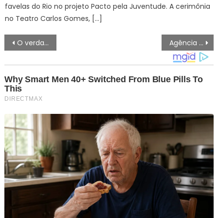
favelas do Rio no projeto Pacto pela Juventude. A cerimônia
no Teatro Carlos Gomes, […]
Navegação
O verdadeiro motivo que fez o guia abandonar Juliana Marins durante trilha na Indonésia
Agência Minas Gerais | Governo de Minas inaugura 4ª Unidade de Prevenção à Criminalidade de Contagem
de
artigos