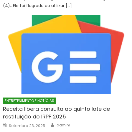
(4).. Ele foi flagrado ao utilizar […]
ENTRETENIMENTO E NOTÍCIAS
Receita libera consulta ao quinto lote de
restituição do IRPF 2025
Author
Posted
admin1
Setembro 23, 2025
on