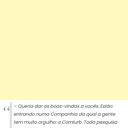
– Queria dar as boas-vindas a vocês. Estão
entrando numa Companhia da qual a gente
tem muito orgulho: a Comlurb. Toda pesquisa