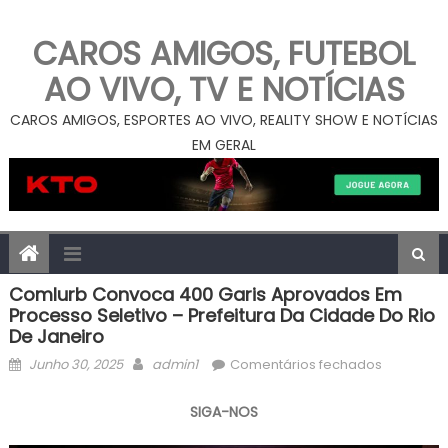
CAROS AMIGOS, FUTEBOL
AO VIVO, TV E NOTÍCIAS
CAROS AMIGOS, ESPORTES AO VIVO, REALITY SHOW E NOTÍCIAS
EM GERAL
Comlurb Convoca 400 Garis Aprovados Em
Processo Seletivo – Prefeitura Da Cidade Do Rio
De Janeiro
Posted
Author
em
Junho 30, 2025
admin1
Comentários fechados
on
Comlurb
convoca
SIGA-NOS
400