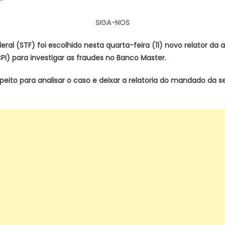
Zanin
será
SIGA-NOS
novo
relator
deral (STF) foi escolhido nesta quarta-feira (11) novo relator 
de
I) para investigar as fraudes no Banco Master.
pedido
de
uspeito para analisar o caso e deixar a relatoria do mandado da 
criação
da
CPI
do
Banco
Master