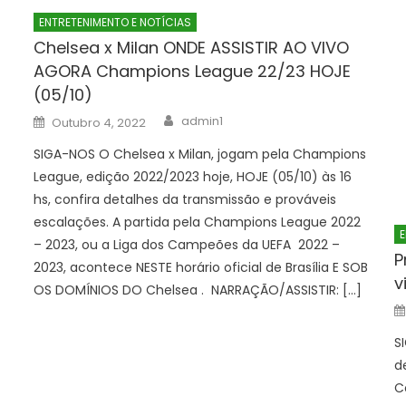
ENTRETENIMENTO E NOTÍCIAS
Chelsea x Milan ONDE ASSISTIR AO VIVO
AGORA Champions League 22/23 HOJE
(05/10)
Author
Posted
admin1
Outubro 4, 2022
on
SIGA-NOS O Chelsea x Milan, jogam pela Champions
League, edição 2022/2023 hoje, HOJE (05/10) às 16
hs, confira detalhes da transmissão e prováveis
escalações. A partida pela Champions League 2022
E
– 2023, ou a Liga dos Campeões da UEFA 2022 –
P
2023, acontece NESTE horário oficial de Brasília E SOB
v
OS DOMÍNIOS DO Chelsea . NARRAÇÃO/ASSISTIR: […]
S
d
C