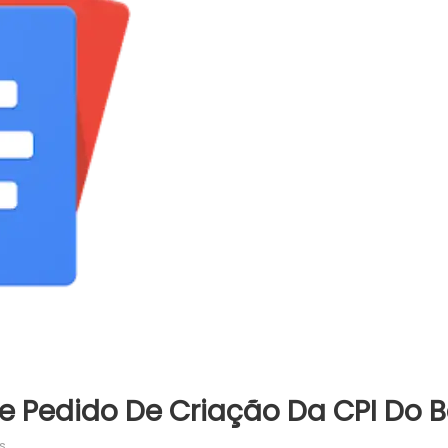
De Pedido De Criação Da CPI Do 
em
s