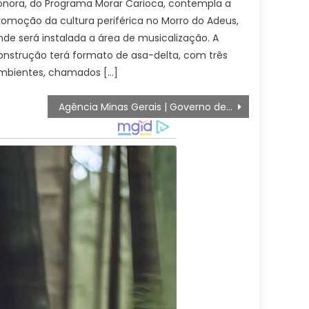
onora, do Programa Morar Carioca, contempla a
romoção da cultura periférica no Morro do Adeus,
nde será instalada a área de musicalização. A
onstrução terá formato de asa-delta, com três
mbientes, chamados […]
Agência Minas Gerais | Governo de Minas reúne gestores da Zona da Mata para discutir ações de apoio após chuvas