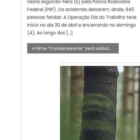
nesta segunda-feira (5) pela Polícia Rodoviária
Federal (PRF). Os acidentes deixaram, ainda, 945
pessoas feridas. A Operação Dia do Trabalho teve
início no dia 30 de abril e encerrando no domingo
(4). Ao longo dos […]
Navegação
Filme “Frankenweenie” será exibido na Biblioteca Municipal de Sorocaba nesta sexta-feira (13) – Agência de Notícias
de
artigos