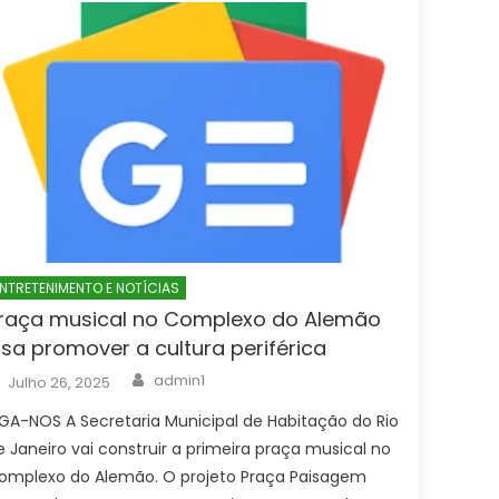
NTRETENIMENTO E NOTÍCIAS
raça musical no Complexo do Alemão
isa promover a cultura periférica
Author
Posted
admin1
Julho 26, 2025
on
IGA-NOS A Secretaria Municipal de Habitação do Rio
e Janeiro vai construir a primeira praça musical no
omplexo do Alemão. O projeto Praça Paisagem