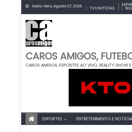
Skip
ESPO
Sexta-feira, Agosto 07, 2026
TV E NOTÍCIAS
Bra
to
content
CAROS AMIGOS, FUTEBOL
CAROS AMIGOS, ESPORTES AO VIVO, REALITY SHOW E
ESPORTES
ENTRETENIMENTO E NOTÍCI