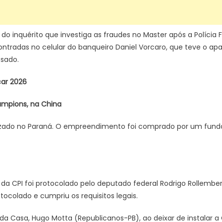
do inquérito que investiga as fraudes no Master após a Polícia F
radas no celular do banqueiro Daniel Vorcaro, que teve o apa
sado.
ar 2026
ampions, na China
alizado no Paraná. O empreendimento foi comprado por um fundo
da CPI foi protocolado pelo deputado federal Rodrigo Rollembe
tocolado e cumpriu os requisitos legais.
a Casa, Hugo Motta (Republicanos-PB), ao deixar de instalar a 