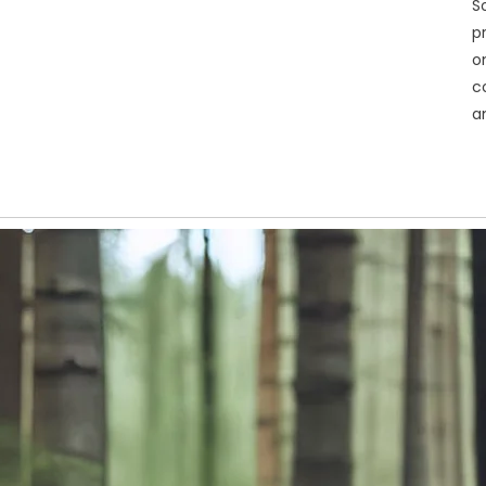
S
p
o
c
a