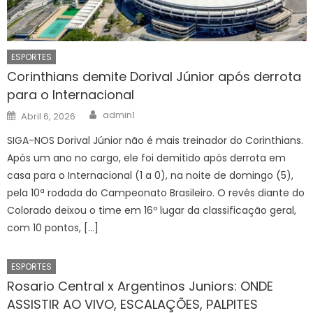
ESPORTES
Corinthians demite Dorival Júnior após derrota
para o Internacional
Author
Posted
admin1
Abril 6, 2026
on
SIGA-NOS Dorival Júnior não é mais treinador do Corinthians.
Após um ano no cargo, ele foi demitido após derrota em
casa para o Internacional (1 a 0), na noite de domingo (5),
pela 10ª rodada do Campeonato Brasileiro. O revés diante do
Colorado deixou o time em 16º lugar da classificação geral,
com 10 pontos, […]
ESPORTES
Rosario Central x Argentinos Juniors: ONDE
ASSISTIR AO VIVO, ESCALAÇÕES, PALPITES