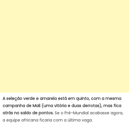
A seleção verde e amarela está em quinto, com a mesma
campanha de Mali (uma vitória e duas derrotas), mas fica
atrás no saldo de pontos.
Se o Pré-Mundial acabasse agora,
a equipe africana ficaria com a última vaga.