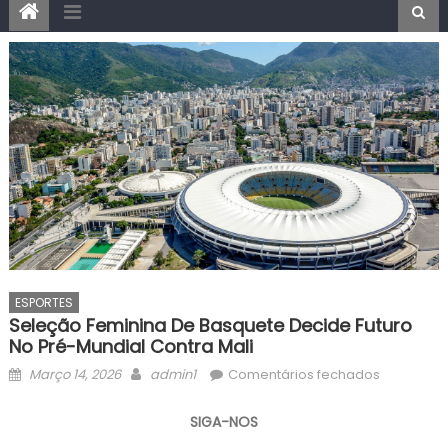
ESPORTES
Seleção Feminina De Basquete Decide Futuro
No Pré-Mundial Contra Mali
Posted
Author
em
Março 14, 2026
admin1
Comentários fechados
on
Seleção
feminina
SIGA-NOS
de