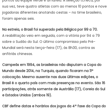
pontos da equipe verde e amarela. A seleção tcheca, por
sua vez, teve quatro atletas com ao menos 10 pontos e nove
jogadoras diferentes anotando cestas – no time brasileiro,
foram apenas seis.
Na estreia, o Brasil foi superado pela Bélgica por 99 a 70.
A reabilitação veio em seguida, com a vitória por 94 a 79
sobre o Sudão do Sul. O último compromisso pelo Pré-
Mundial será nesta terça-feira (17), às 8h30, contra as
anfitriãs chinesas.
Campeãs em 1994, as brasileiras não disputam a Copa do
Mundo desde 2014, na Turquia, quando ficaram na 11ª
colocação. Mesmo ausente nas duas últimas edições, o
Brasil é o quarto país com mais presenças no evento. São 16
participações, atrás somente de Austrália (17), Coreia do Sul
e Estados Unidos (ambos 19).
CBF define datas e horários dos jogos da 4ª fase da Copa do