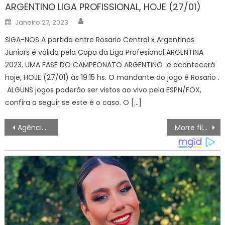
ARGENTINO LIGA PROFISSIONAL, HOJE (27/01)
Author
Posted
Janeiro 27, 2023
on
SIGA-NOS A partida entre Rosario Central x Argentinos
Juniors é válida pela Copa da Liga Profesional ARGENTINA
2023, UMA FASE DO CAMPEONATO ARGENTINO e acontecerá
hoje, HOJE (27/01) às 19:15 hs. O mandante do jogo é Rosario .
ALGUNS jogos poderão ser vistos ao vivo pela ESPN/FOX,
confira a seguir se este é o caso. O […]
Navegação
Agência Minas Gerais | Dia do Consumidor: Cemig destaca serviços, descontos e facilidades que beneficiam mais de 9,5 milhões de clientes
Morre filósofo alemão Jürgen Habermas aos 96 anos
de
artigos