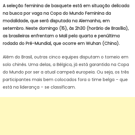
basquete
A seleção feminina de basquete está em situação delicada
decide
na busca por vaga na Copa do Mundo Feminina da
futuro
modalidade, que será disputada na Alemanha, em
no
setembro. Neste domingo (15), às 2h30 (horário de Brasília),
Pré-
as brasileiras enfrentam o Mali pela quarta e penúltima
Mundial
rodada do Pré-Mundial, que ocorre em Wuhan (China).
contra
Mali
Além do Brasil, outras cinco equipes disputam o torneio em
solo chinês. Uma delas, a Bélgica, já está garantida na Copa
do Mundo por ser a atual campeã europeia. Ou seja, os três
participantes mais bem colocados fora o time belga – que
está na liderança – se classificam.