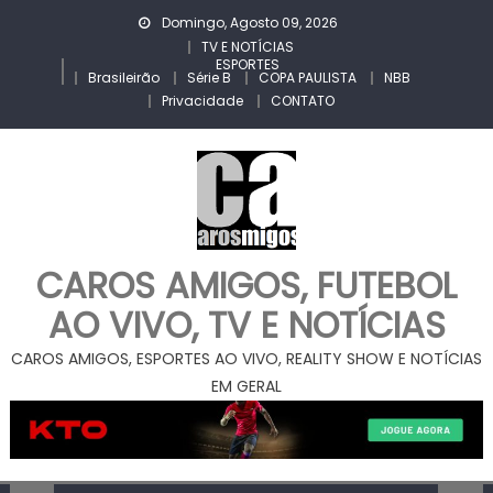
Skip
Domingo, Agosto 09, 2026
to
TV E NOTÍCIAS
ESPORTES
content
Brasileirão
Série B
COPA PAULISTA
NBB
Privacidade
CONTATO
CAROS AMIGOS, FUTEBOL
AO VIVO, TV E NOTÍCIAS
CAROS AMIGOS, ESPORTES AO VIVO, REALITY SHOW E NOTÍCIAS
EM GERAL