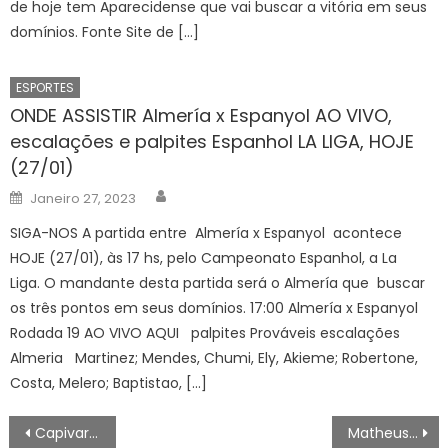
de hoje tem Aparecidense que vai buscar a vitória em seus
domínios. Fonte Site de […]
ESPORTES
ONDE ASSISTIR Almería x Espanyol AO VIVO,
escalações e palpites Espanhol LA LIGA, HOJE
(27/01)
Author
Posted
Janeiro 27, 2023
on
SIGA-NOS A partida entre Almería x Espanyol acontece
HOJE (27/01), às 17 hs, pelo Campeonato Espanhol, a La
Liga. O mandante desta partida será o Almería que buscar
os três pontos em seus domínios. 17:00 Almería x Espanyol
Rodada 19 AO VIVO AQUI palpites Prováveis escalações
Almeria Martinez; Mendes, Chumi, Ely, Akieme; Robertone,
Costa, Melero; Baptistao, […]
Navegação
Capivara é agredida na zona norte do Rio e autores são presos
Matheus Lima fecha Mundial Indoor em sétimo nos 400m na Polônia