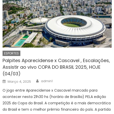
ESPORTES
Palpites Aparecidense x Cascavel , Escalações,
Assistir ao vivo COPA DO BRASIL 2025, HOJE
(04/03)
Author
Posted
admin1
Março 4, 2025
on
O jogo entre Aparecidense x Cascavel marcado para
acontecer nesta 21h30 hs (horário de Brasília) PELA edição
2025 da Copa do Brasil. A competição é a mais democrática
do Brasil e tem o melhor prêmio financeiro do país. A partida