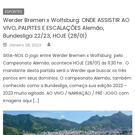
ESPORTES
Werder Bremen x Wolfsburg: ONDE ASSISTIR AO
VIVO, PALPITES E ESCALAÇÕES Alemão,
Bundesliga 22/23, HOJE (28/01)
Author
Posted
Janeiro 28, 2023
on
SIGA-NOS O jogo entre Werder Bremen x Wolfsburg pelo
Campeonato Alemão, acontece HOJE (28/01) às 11:30 hs . O
mandante desta partida será o Werder que buscar os três
pontos em seus domínios. O campeonato Alemão, também
conhecido como a Bundesliga, começa sua edição 2022 –
2023 muito agitado. AO VIVO / NARRAÇÃO / PRÉ-JOGO com
imagens aqui […]