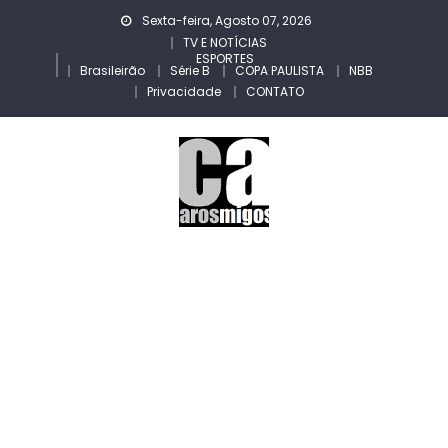
Skip
Sexta-feira, Agosto 07, 2026
to
TV E NOTÍCIAS
ESPORTES
content
Brasileirão
Série B
COPA PAULISTA
NBB
Privacidade
CONTATO