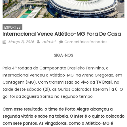
ESPORTES
Internacional Vence Atlético-MG Fora De Casa
Posted
Author
em
Março 21, 2026
admin1
Comentários fechados
on
Internacio
vence
SIGA-NOS
Atlético-
MG
Pela 4ª rodada do Campeonato Brasileiro Feminino, o
fora
Internacional venceu o Atlético-MG, na Arena Gregorão, em
de
Contagem (MG). Com transmissão ao vivo da
TV Brasil
, na
casa
tarde deste sábado (21), as Gurias Coloradas fizeram 1 a 0. O
gol foi da zagueira Sorriso no segundo tempo.
Com esse resultado, o time de Porto Alegre alcançou a
segunda vitória e sobe na tabela. O Inter é o quinto colocado
com sete pontos. As Vingadoras, como o Atlético-MG é