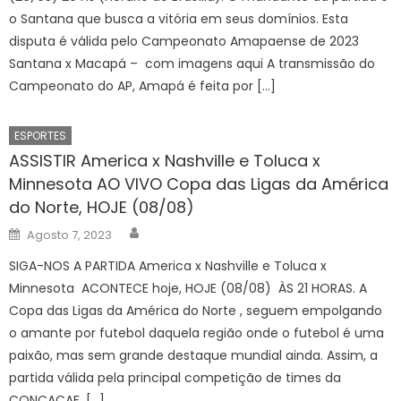
o Santana que busca a vitória em seus domínios. Esta
disputa é válida pelo Campeonato Amapaense de 2023
Santana x Macapá – com imagens aqui A transmissão do
Campeonato do AP, Amapá é feita por […]
ESPORTES
ASSISTIR America x Nashville e Toluca x
Minnesota AO VIVO Copa das Ligas da América
do Norte, HOJE (08/08)
Author
Posted
Agosto 7, 2023
on
SIGA-NOS A PARTIDA America x Nashville e Toluca x
Minnesota ACONTECE hoje, HOJE (08/08) ÀS 21 HORAS. A
Copa das Ligas da América do Norte , seguem empolgando
o amante por futebol daquela região onde o futebol é uma
paixão, mas sem grande destaque mundial ainda. Assim, a
partida válida pela principal competição de times da
CONCACAF, […]