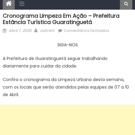
Cronograma Limpeza Em Ação – Prefeitura
Estância Turística Guaratinguetá
Posted
Author
em
Abril 7, 2026
admin1
Comentários fechados
on
Cronograma
Limpeza
SIGA-NOS
em
Ação
A Prefeitura de Guaratinguetá segue trabalhando
–
diariamente para cuidar da cidade.
Prefeitura
Estância
Confira o cronograma da Limpeza Urbana desta semana,
Turística
com os locais que serão atendidos pelas equipes de 07 a 10
Guaratingue
de Abril.