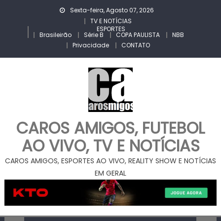
Skip
Sexta-feira, Agosto 07, 2026
to
TV E NOTÍCIAS
ESPORTES
content
Brasileirão
Série B
COPA PAULISTA
NBB
Privacidade
CONTATO
CAROS AMIGOS, FUTEBOL
AO VIVO, TV E NOTÍCIAS
CAROS AMIGOS, ESPORTES AO VIVO, REALITY SHOW E NOTÍCIAS
EM GERAL