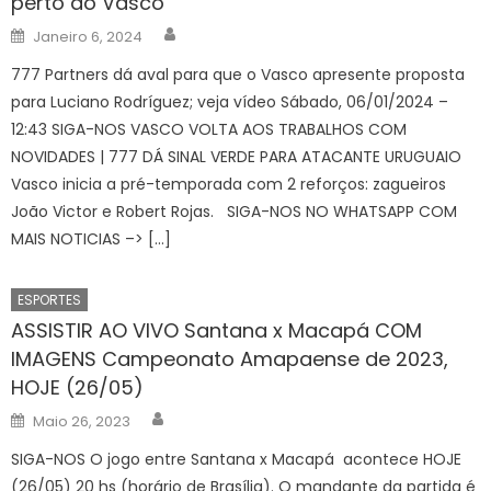
perto do Vasco
Author
Posted
Janeiro 6, 2024
on
777 Partners dá aval para que o Vasco apresente proposta
para Luciano Rodríguez; veja vídeo Sábado, 06/01/2024 –
12:43 SIGA-NOS VASCO VOLTA AOS TRABALHOS COM
NOVIDADES | 777 DÁ SINAL VERDE PARA ATACANTE URUGUAIO
Vasco inicia a pré-temporada com 2 reforços: zagueiros
João Victor e Robert Rojas. SIGA-NOS NO WHATSAPP COM
MAIS NOTICIAS –> […]
ESPORTES
ASSISTIR AO VIVO Santana x Macapá COM
IMAGENS Campeonato Amapaense de 2023,
HOJE (26/05)
Author
Posted
Maio 26, 2023
on
SIGA-NOS O jogo entre Santana x Macapá acontece HOJE
(26/05) 20 hs (horário de Brasília). O mandante da partida é