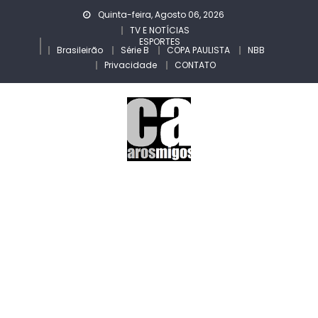
Skip
Quinta-feira, Agosto 06, 2026
to
TV E NOTÍCIAS
ESPORTES
content
Brasileirão
Série B
COPA PAULISTA
NBB
Privacidade
CONTATO