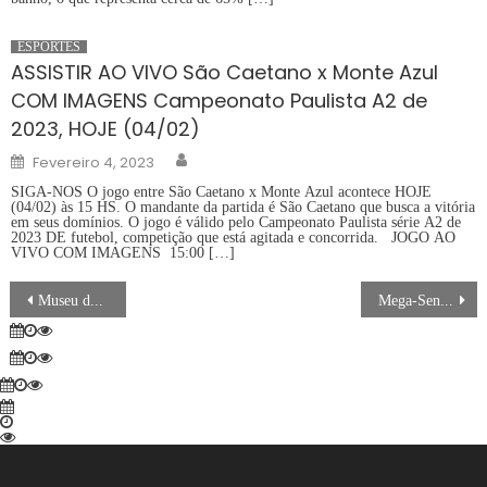
ESPORTES
ASSISTIR AO VIVO São Caetano x Monte Azul
COM IMAGENS Campeonato Paulista A2 de
2023, HOJE (04/02)
Author
Posted
Fevereiro 4, 2023
on
SIGA-NOS O jogo entre São Caetano x Monte Azul acontece HOJE
(04/02) às 15 HS. O mandante da partida é São Caetano que busca a vitória
em seus domínios. O jogo é válido pelo Campeonato Paulista série A2 de
2023 DE futebol, competição que está agitada e concorrida. JOGO AO
VIVO COM IMAGENS 15:00 […]
Navegação
Museu da Imagem e do Som no Rio faz primeira exposição
Mega-Sena acumula e prêmio principal vai para R$ 40 milhões
de
artigos