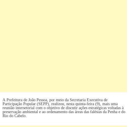
A Prefeitura de João Pessoa, por meio da Secretaria Executiva de
Participação Popular (SEPP), realizou, nesta quinta-feira (9), mais uma
reunião intersetorial com o objetivo de discutir ações estratégicas voltadas à
preservação ambiental e ao ordenamento das áreas das falésias da Penha e do
Rio do Cabelo.