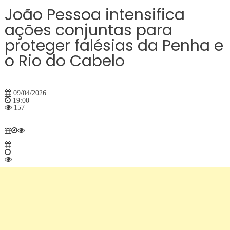
conjuntas
João Pessoa intensifica
para
ações conjuntas para
proteger
proteger falésias da Penha e
falésias
da
o Rio do Cabelo
Penha
e
o
09/04/2026 |
Rio
19:00 |
157
do
Cabelo