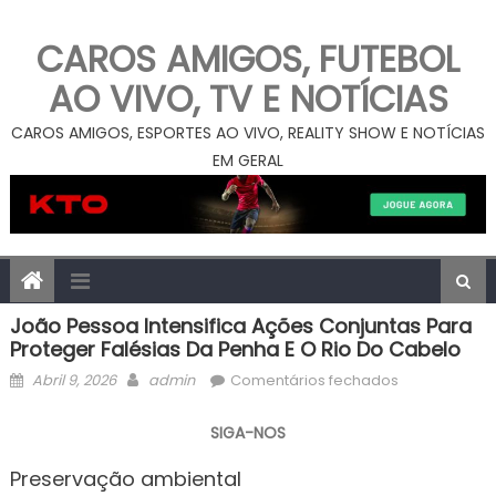
CAROS AMIGOS, FUTEBOL
AO VIVO, TV E NOTÍCIAS
CAROS AMIGOS, ESPORTES AO VIVO, REALITY SHOW E NOTÍCIAS
EM GERAL
João Pessoa Intensifica Ações Conjuntas Para
Proteger Falésias Da Penha E O Rio Do Cabelo
Posted
Author
em
Abril 9, 2026
admin
Comentários fechados
on
João
Pessoa
SIGA-NOS
intensifica
Preservação ambiental
ações