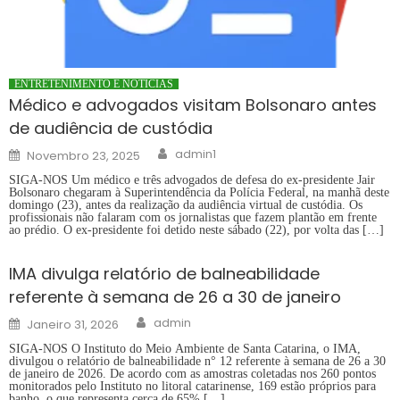
ENTRETENIMENTO E NOTÍCIAS
Médico e advogados visitam Bolsonaro antes
de audiência de custódia
Author
Posted
admin1
Novembro 23, 2025
on
SIGA-NOS Um médico e três advogados de defesa do ex-presidente Jair
Bolsonaro chegaram à Superintendência da Polícia Federal, na manhã deste
domingo (23), antes da realização da audiência virtual de custódia. Os
profissionais não falaram com os jornalistas que fazem plantão em frente
ao prédio. O ex-presidente foi detido neste sábado (22), por volta das […]
IMA divulga relatório de balneabilidade
referente à semana de 26 a 30 de janeiro
Author
Posted
admin
Janeiro 31, 2026
on
SIGA-NOS O Instituto do Meio Ambiente de Santa Catarina, o IMA,
divulgou o relatório de balneabilidade n° 12 referente à semana de 26 a 30
de janeiro de 2026. De acordo com as amostras coletadas nos 260 pontos
monitorados pelo Instituto no litoral catarinense, 169 estão próprios para
banho, o que representa cerca de 65% […]