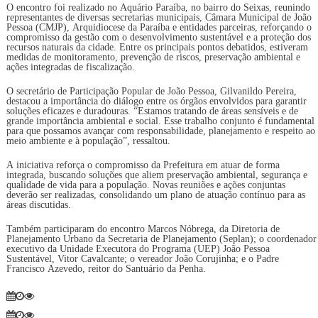
O encontro foi realizado no Aquário Paraíba, no bairro do Seixas, reunindo
representantes de diversas secretarias municipais, Câmara Municipal de João
Pessoa (CMJP), Arquidiocese da Paraíba e entidades parceiras, reforçando o
compromisso da gestão com o desenvolvimento sustentável e a proteção dos
recursos naturais da cidade. Entre os principais pontos debatidos, estiveram
medidas de monitoramento, prevenção de riscos, preservação ambiental e
ações integradas de fiscalização.
O secretário de Participação Popular de João Pessoa, Gilvanildo Pereira,
destacou a importância do diálogo entre os órgãos envolvidos para garantir
soluções eficazes e duradouras. “Estamos tratando de áreas sensíveis e de
grande importância ambiental e social. Esse trabalho conjunto é fundamental
para que possamos avançar com responsabilidade, planejamento e respeito ao
meio ambiente e à população”, ressaltou.
A iniciativa reforça o compromisso da Prefeitura em atuar de forma
integrada, buscando soluções que aliem preservação ambiental, segurança e
qualidade de vida para a população. Novas reuniões e ações conjuntas
deverão ser realizadas, consolidando um plano de atuação contínuo para as
áreas discutidas.
Também participaram do encontro Marcos Nóbrega, da Diretoria de
Planejamento Urbano da Secretaria de Planejamento (Seplan); o coordenador
executivo da Unidade Executora do Programa (UEP) João Pessoa
Sustentável, Vitor Cavalcante; o vereador João Corujinha; e o Padre
Francisco Azevedo, reitor do Santuário da Penha.