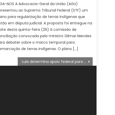
IGA-NOS A Advocacia-Geral da União (AGU)
presentou ao Supremo Tribunal Federal (STF) um
lano para regularização de terras indígenas que
stão em disputa judicial. A proposta foi entregue na
oite desta quinta-feira (26) à comissão de
onciliação convocada pelo ministro Gilmar Mendes
ara debater sobre o marco temporal para
emarcação de terras indígenas. O plano […]
Lula determina apoio federal para cidades atingidas por chuvas em PE