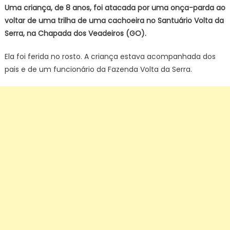
anos
Uma criança, de 8 anos, foi atacada por uma onça-parda ao
é
voltar de uma trilha de uma cachoeira no Santuário Volta da
atacada
Serra, na Chapada dos Veadeiros (GO).
por
onça
Ela foi ferida no rosto. A criança estava acompanhada dos
na
pais e de um funcionário da Fazenda Volta da Serra.
Chapada
dos
Veadeiros