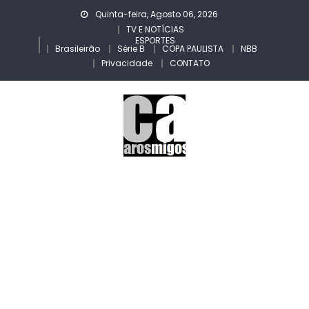
Skip
Quinta-feira, Agosto 06, 2026
to
TV E NOTÍCIAS
ESPORTES
content
Brasileirão
Série B
COPA PAULISTA
NBB
Privacidade
CONTATO