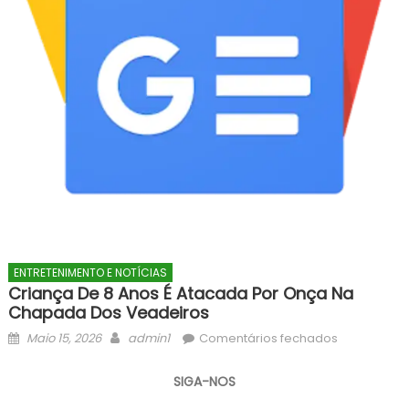
ENTRETENIMENTO E NOTÍCIAS
Criança De 8 Anos É Atacada Por Onça Na
Chapada Dos Veadeiros
Posted
Author
em
Maio 15, 2026
admin1
Comentários fechados
on
Criança
de
SIGA-NOS
8