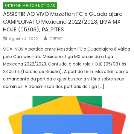
ENTRETENIMENTO E NOTÍCIAS
ASSISTIR AO VIVO Mazatlan FC x Guadalajara
CAMPEONATO Mexicano 2022/2023, LIGA MX
HOJE (05/08), PALPITES
Author
Posted
admin1
Agosto 4, 2022
on
SIGA-NOS A partida entre Mazatlan FC x Guadalajara é válida
pelo Campeonato Mexicano, Liga MX ou ainda a Liga
Mexicana 2022/2023. Contudo, a bola rola HOJE (05/08) às
23:05 hs (horário de Brasília). A partida tem Mazatlan como
o mandante da partida e quer buscar a vitória sobre seus
domínios. A transmissão das partidas da Liga […]