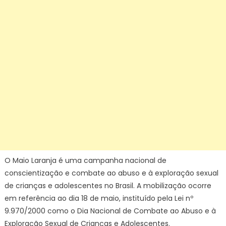
crianças
e
adolescent
–
IFSP
O Maio Laranja é uma campanha nacional de
conscientização e combate ao abuso e à exploração sexual
de crianças e adolescentes no Brasil. A mobilização ocorre
em referência ao dia 18 de maio, instituído pela Lei nº
9.970/2000 como o Dia Nacional de Combate ao Abuso e à
Exploração Sexual de Crianças e Adolescentes.