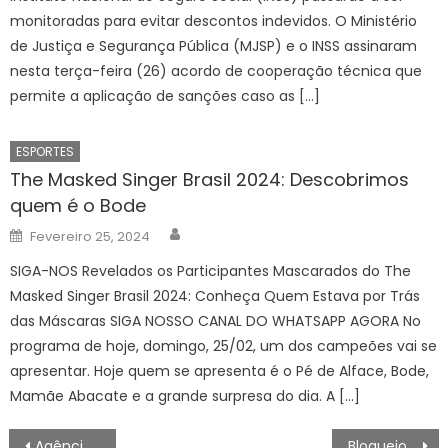
monitoradas para evitar descontos indevidos. O Ministério
de Justiça e Segurança Pública (MJSP) e o INSS assinaram
nesta terça-feira (26) acordo de cooperação técnica que
permite a aplicação de sanções caso as […]
ESPORTES
The Masked Singer Brasil 2024: Descobrimos
quem é o Bode
Author
Posted
Fevereiro 25, 2024
on
SIGA-NOS Revelados os Participantes Mascarados do The
Masked Singer Brasil 2024: Conheça Quem Estava por Trás
das Máscaras SIGA NOSSO CANAL DO WHATSAPP AGORA No
programa de hoje, domingo, 25/02, um dos campeões vai se
apresentar. Hoje quem se apresenta é o Pé de Alface, Bode,
Mamãe Abacate e a grande surpresa do dia. A […]
Navegação
Agência Minas Gerais | Minas cada vez mais inclusiva: Parque Girassol chega a Lagoa Santa e avança para 16 cidades
Bloqueios e pressão popular exigem renúncia do presidente da Bolívia