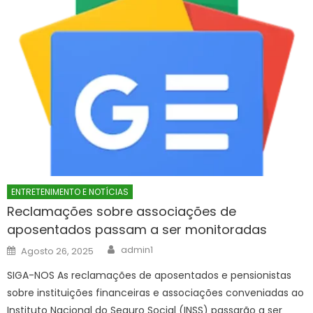
ENTRETENIMENTO E NOTÍCIAS
Reclamações sobre associações de
aposentados passam a ser monitoradas
Author
Posted
admin1
Agosto 26, 2025
on
SIGA-NOS As reclamações de aposentados e pensionistas
sobre instituições financeiras e associações conveniadas ao
Instituto Nacional do Seguro Social (INSS) passarão a ser