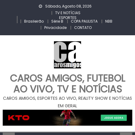
Skip
Sábado, Agosto 08, 2026
to
TV E NOTÍCIAS
ESPORTES
content
Brasileirão
Série B
COPA PAULISTA
NBB
Privacidade
CONTATO
CAROS AMIGOS, FUTEBOL
AO VIVO, TV E NOTÍCIAS
CAROS AMIGOS, ESPORTES AO VIVO, REALITY SHOW E NOTÍCIAS
EM GERAL