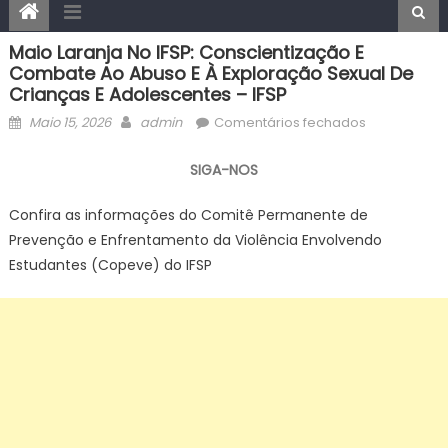
Maio Laranja No IFSP: Conscientização E
Combate Ao Abuso E À Exploração Sexual De
Crianças E Adolescentes – IFSP
Posted
Author
em
Maio 15, 2026
admin
Comentários fechados
on
Maio
Laranja
SIGA-NOS
no
IFSP:
Confira as informações do Comitê Permanente de
conscientiz
Prevenção e Enfrentamento da Violência Envolvendo
e
Estudantes (Copeve) do IFSP
combate
ao
abuso
e
à
exploração
sexual
de