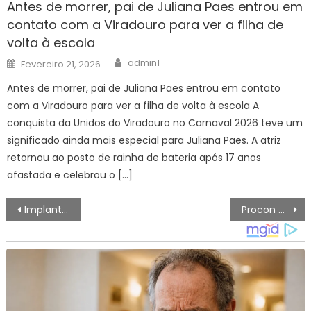
Antes de morrer, pai de Juliana Paes entrou em
contato com a Viradouro para ver a filha de
volta à escola
Author
Posted
admin1
Fevereiro 21, 2026
on
Antes de morrer, pai de Juliana Paes entrou em contato
com a Viradouro para ver a filha de volta à escola A
conquista da Unidos do Viradouro no Carnaval 2026 teve um
significado ainda mais especial para Juliana Paes. A atriz
retornou ao posto de rainha de bateria após 17 anos
afastada e celebrou o […]
Navegação
Implantação do Campus Jaçanã começa com audiência pública em junho – IFSP
Procon Móvel de Sorocaba atenderá em dois locais da cidade na próxima semana – Agência de Notícias
de
artigos