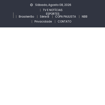
Skip
Sábado, Agosto 08, 2026
to
TV E NOTÍCIAS
ESPORTES
content
Brasileirão
Série B
COPA PAULISTA
NBB
Privacidade
CONTATO