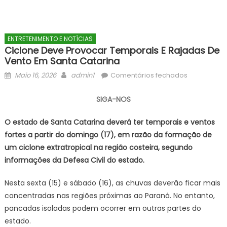
ENTRETENIMENTO E NOTÍCIAS
Ciclone Deve Provocar Temporais E Rajadas De
Vento Em Santa Catarina
Posted
Author
em
Maio 16, 2026
admin1
Comentários fechados
on
Ciclone
deve
SIGA-NOS
provocar
temporais
O estado de Santa Catarina deverá ter temporais e ventos
e
fortes a partir do domingo (17), em razão da formação de
rajadas
um ciclone extratropical na região costeira, segundo
de
informações da Defesa Civil do estado.
vento
em
Nesta sexta (15) e sábado (16), as chuvas deverão ficar mais
Santa
concentradas nas regiões próximas ao Paraná. No entanto,
Catarina
pancadas isoladas podem ocorrer em outras partes do
estado.