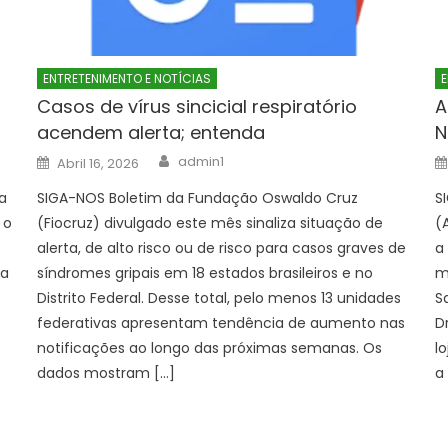
ENTRETENIMENTO E NOTÍCIAS
E
Casos de vírus sincicial respiratório
A
acendem alerta; entenda
N
Author
Posted
admin1
Abril 16, 2026
on
a
SIGA-NOS Boletim da Fundação Oswaldo Cruz
S
 o
(Fiocruz) divulgado este mês sinaliza situação de
(
alerta, de alto risco ou de risco para casos graves de
a
 a
síndromes gripais em 18 estados brasileiros e no
m
Distrito Federal. Desse total, pelo menos 13 unidades
S
federativas apresentam tendência de aumento nas
D
notificações ao longo das próximas semanas. Os
l
dados mostram […]
a