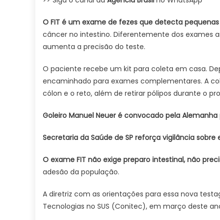
>> Siga o canal da
Agência Brasil
no WhatsApp
O FIT é um exame de fezes que detecta pequenas q
câncer no intestino. Diferentemente dos exames ant
aumenta a precisão do teste.
O paciente recebe um kit para coleta em casa. Depo
encaminhado para exames complementares. A colon
cólon e o reto, além de retirar pólipos durante o
Goleiro Manuel Neuer é convocado pela Alemanha
Secretaria da Saúde de SP reforça vigilância sobre
O exame FIT não exige preparo intestinal, não preci
adesão da população.
A diretriz com as orientações para essa nova test
Tecnologias no SUS (Conitec), em março deste an