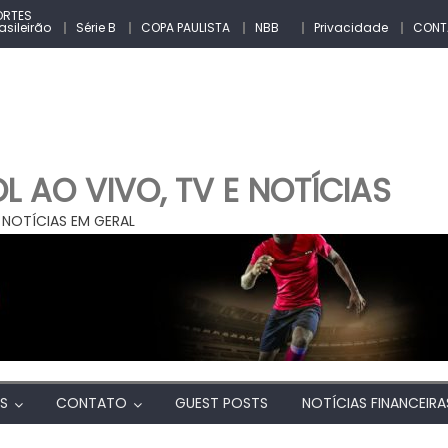
ORTES
asileirão
Série B
COPA PAULISTA
NBB
Privacidade
CONT
 AO VIVO, TV E NOTÍCIAS
 NOTÍCIAS EM GERAL
AS
CONTATO
GUEST POSTS
NOTÍCIAS FINANCEIRA