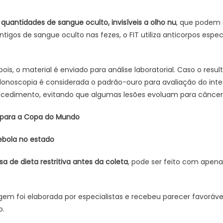
uantidades de sangue oculto, invisíveis a olho nu
, que podem s
igos de sangue oculto nas fezes, o FIT utiliza anticorpos espe
is, o material é enviado para análise laboratorial. Caso o resu
oscopia é considerada o padrão-ouro para avaliação do intest
 procedimento, evitando que algumas lesões evoluam para câncer
 para a Copa do Mundo
 ebola no estado
sa de dieta restritiva antes da coleta
, pode ser feito com apen
agem foi elaborada por especialistas e recebeu parecer favoráv
o.