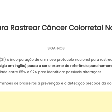
ra Rastrear Câncer Colorretal 
em
SUS
adota
SIGA-NOS
novo
exame
 (21) a incorporação de um novo protocolo nacional para rastr
para
sigla em inglês) passa a ser o exame de referência para homen
rastrear
dade entre 85% e 92% para identificar possíveis alterações.
câncer
colorretal
milhões de brasileiros à prevenção e à detecção precoce da do
na
população