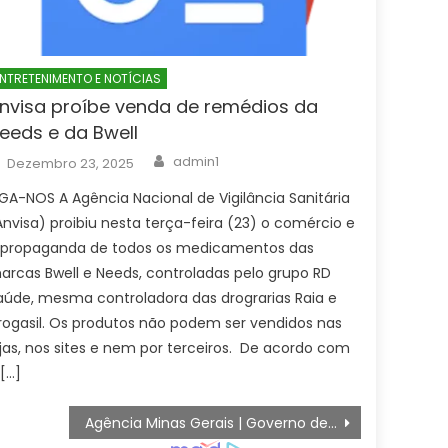
NTRETENIMENTO E NOTÍCIAS
nvisa proíbe venda de remédios da
eeds e da Bwell
Author
Posted
admin1
Dezembro 23, 2025
on
IGA-NOS A Agência Nacional de Vigilância Sanitária
Anvisa) proibiu nesta terça-feira (23) o comércio e
 propaganda de todos os medicamentos das
arcas Bwell e Needs, controladas pelo grupo RD
aúde, mesma controladora das drograrias Raia e
rogasil. Os produtos não podem ser vendidos nas
ojas, nos sites e nem por terceiros. De acordo com
 […]
Agência Minas Gerais | Governo de Minas participa da assinatura de protocolo de intenções do TJMG em defesa dos direitos de crianças e adolescentes