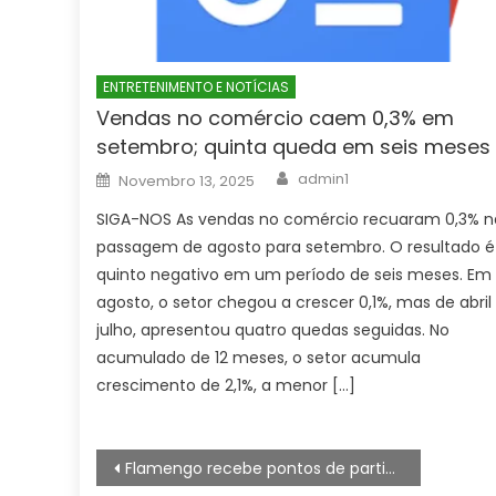
ENTRETENIMENTO E NOTÍCIAS
Vendas no comércio caem 0,3% em
setembro; quinta queda em seis meses
Author
Posted
admin1
Novembro 13, 2025
on
SIGA-NOS As vendas no comércio recuaram 0,3% n
passagem de agosto para setembro. O resultado é
quinto negativo em um período de seis meses. Em
agosto, o setor chegou a crescer 0,1%, mas de abril
julho, apresentou quatro quedas seguidas. No
acumulado de 12 meses, o setor acumula
crescimento de 2,1%, a menor […]
Navegação
Flamengo recebe pontos de partida da Libertadores cancelado