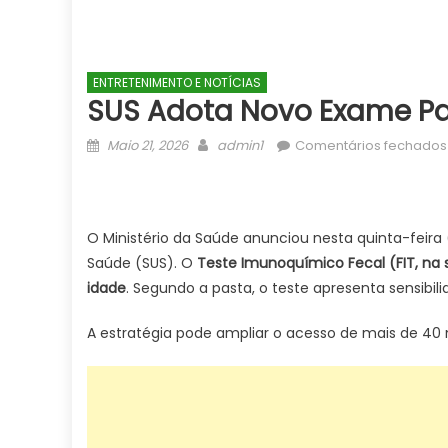
ENTRETENIMENTO E NOTÍCIAS
SUS Adota Novo Exame Pa
Posted
Author
Maio 21, 2026
admin1
Comentários fechados
on
O Ministério da Saúde anunciou nesta quinta-feira
Saúde (SUS). O
Teste Imunoquímico Fecal (FIT, na 
idade
. Segundo a pasta, o teste apresenta sensibili
A estratégia pode ampliar o acesso de mais de 40 