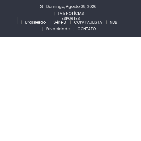
Skip
Domingo, Agosto 09, 2026
to
TV E NOTÍCIAS
ESPORTES
content
Brasileirão
Série B
COPA PAULISTA
NBB
Privacidade
CONTATO