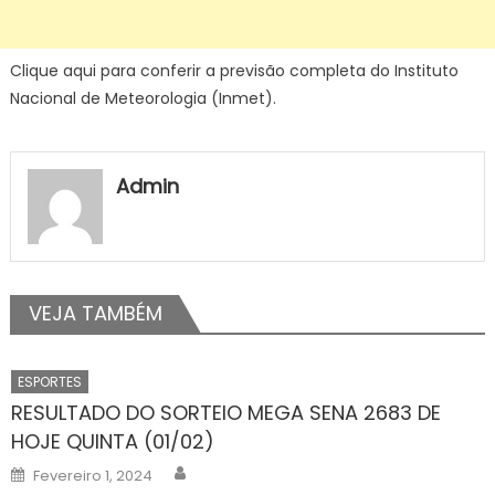
Clique aqui para conferir a previsão completa do Instituto
Nacional de Meteorologia (Inmet).
Admin
VEJA TAMBÉM
ESPORTES
RESULTADO DO SORTEIO MEGA SENA 2683 DE
HOJE QUINTA (01/02)
Author
Posted
Fevereiro 1, 2024
on