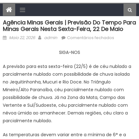
Agência Minas Gerais | Previsão Do Tempo Para
Minas Gerais Nesta Sexta-Feira, 22 De Maio
Posted
Author
em
Maio 22, 2026
admin
Comentários fechados
on
Agência
Minas
SIGA-NOS
Gerais
|
A previsão para esta sexta-feira (22/5) é de céu nublado a
Previsão
parcialmente nublado com possibilidade de chuva isolada
do
no Jequitinhonha, Mucuri e Rio Doce. No Triângulo
tempo
Mineiro/Alto Paranaíba, céu parcialmente nublado com
para
possibilidade de chuva. Já na Zona da Mata, Campo das
Minas
Vertente e Sul/Sudoeste, céu parcialmente nublado com
Gerais
névoa úmida ao amanhecer. Demais regiões, céu claro a
nesta
parcialmente nublado.
sexta-
feira,
As temperaturas devem variar entre a mínima de 6° e a
22