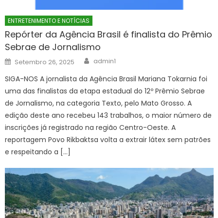
ENTRETENIMENTO E NOTÍCIAS
Repórter da Agência Brasil é finalista do Prêmio
Sebrae de Jornalismo
Author
Posted
admin1
Setembro 26, 2025
on
SIGA-NOS A jornalista da Agência Brasil Mariana Tokarnia foi
uma das finalistas da etapa estadual do 12º Prêmio Sebrae
de Jornalismo, na categoria Texto, pelo Mato Grosso. A
edição deste ano recebeu 143 trabalhos, o maior número de
inscrições já registrado na região Centro-Oeste. A
reportagem Povo Rikbaktsa volta a extrair látex sem patrões
e respeitando a […]