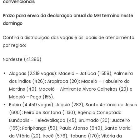
convencionais
Prazo para envio da declaração anual do MEI termina neste
domingo
Confira a distribuição das vagas e os locais de atendimento
por região:
Nordeste (41.386)
Alagoas (2.219 vagas): Maceió – Jatiúca (1.558); Palmeira
dos Índios (426); Arapiraca (20); Maceió – Tabuleiro do
Martins (40); Maceió – Almirante Álvaro Calheiros (20) e
Maceió – Poço (155).
Bahia (4.459 vagas): Jequié (282); Santo Antônio de Jesus
(600); Feira de Santana (1.130); Agência Conectada
Eunápolis – Teleavaliação (45); Brumado (30); Juazeiro
(165); Paripiranga (50); Paulo Afonso (640); Santa Maria
da Vitória (20); Irecê (576); Itabuna (170); Vitória da