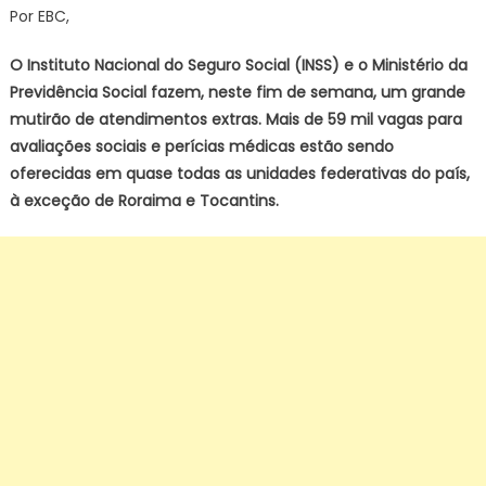
em
Por EBC,
todo
país
O Instituto Nacional do Seguro Social (INSS) e o Ministério da
acelera
Previdência Social fazem, neste fim de semana, um grande
análise
mutirão de atendimentos extras. Mais de 59 mil vagas para
de
avaliações sociais e perícias médicas estão sendo
benefícios
oferecidas em quase todas as unidades federativas do país,
e
à exceção de Roraima e Tocantins.
perícias