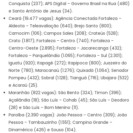
Conquista (237); APS Digital – Governo Brasil na Rua (480)
e Santo Antônio de Jesus (34).
Ceará (19.477 vagas): Agência Conectada Fortaleza –
Aldeota – Teleavaliação (640); Brejo Santo (800);
Camocim (106); Campos Sales (208); Crateús (528);
Crato (1.817); Fortaleza – Centro (740); Fortaleza –
Centro-Oeste (2.895); Fortaleza – Jacarecanga (432);
Fortaleza – Parquelândia (1.065); Fortaleza – Sul (2.301);
Iguatu (920); Itapagé (272); Itapipoca (800); Juazeiro do
Norte (780); Maracanaú (1.276); Quixadá (1.064); Senador
Pompeu (432); Sobral (1.128); Tianguá (716); Ubajara (532)
e Acaraú (25).
Maranhão (822 vagas): São Bento (324); Timon (396);
Açailândia (18); São Luís – Cohab (45); São Luís – Deodoro
(28) e São Luís – Bom Menino (11).
Paraíba (2.390 vagas): João Pessoa – Centro (309); João
Pessoa – Tambauzinho (1.551); Campina Grande –
Dinamérica (426) e Sousa (104).