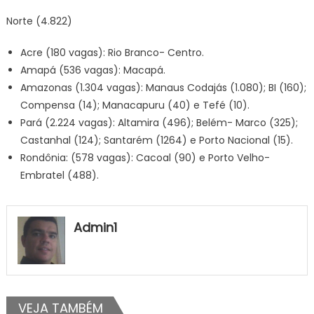
Norte (4.822)
Acre (180 vagas): Rio Branco- Centro.
Amapá (536 vagas): Macapá.
Amazonas (1.304 vagas): Manaus Codajás (1.080); BI (160);
Compensa (14); Manacapuru (40) e Tefé (10).
Pará (2.224 vagas): Altamira (496); Belém- Marco (325);
Castanhal (124); Santarém (1264) e Porto Nacional (15).
Rondônia: (578 vagas): Cacoal (90) e Porto Velho-
Embratel (488).
Admin1
VEJA TAMBÉM