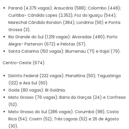
Paraná (4.375 vagas): Araucária (588); Colombo (448);
Curitiba- Cândido Lopes (2.352); Foz do Iguaçu (544);
Marechal Cândido Rondon (384); Londrina (56) e Ponta
Grossa (3).
Rio Grande do Sul (1.219 vagas): Alvoradas (480); Porto
Alegre- Partenon (672) e Pelotas (67).
Santa Catarina (150 vagas): Blumenau (71) e Itajaí (79).
Centro-Oeste (674)
Distrito Federal (232 vagas): Planaltina (50); Taguatinga
(122) e Asa Sul (60).
Goiás (80 vagas): BI Goiânia.
Mato Grosso (76 vagas): Barra do Garças (24) e Confresa
(52).
Mato Grosso do Sul (286 vagas): Corumbá (98); Costa
Rica (54); Coxim (52); Três Lagoas (52) e 26 de Agosto
(30).