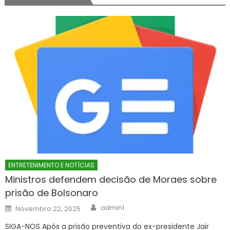
ENTRETENIMENTO E NOTÍCIAS
Ministros defendem decisão de Moraes sobre
prisão de Bolsonaro
Author
Posted
admin1
Novembro 22, 2025
on
SIGA-NOS Após a prisão preventiva do ex-presidente Jair