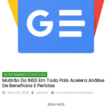
ENTRETENIMENTO E NOTÍCIAS
Mutirão Do INSS Em Todo País Acelera Análise
De Benefícios E Perícias
Posted
Author
em
Maio 30, 2026
admin1
Comentários fechados
on
Mutirão
do
SIGA-NOS
INSS