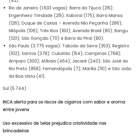
(42).
Rio de Janeiro (1.633 vagas): Barra da Tijuca (215);
Engenheiro Trindade (215); Itaboraí (175); Barra Mansa
(126); Duque de Caxias – Avenida Nilo Peçanha (286);
Nilópolis (106); Três Rios (160); Avenida Brasil (80); Bangu
(120); São Gonçalo (70) e Barra do Piraí (80).
São Paulo (3.775 vagas): Taboão da Serra (353); Registro
(102); Santos (378); Cubatão (154); Campinas (768);
Amparo (300); Atibaia (464); Jacaré (240); São José do
Rio Preto (858); Fernandópolis (7); Marília (110) e São João
da Boa Vista (41).
Sul (5.744)
INCA alerta para os riscos de cigarros com sabor e aroma
entre jovens
Uso excessivo de telas prejudica criatividade nas
brincadeiras