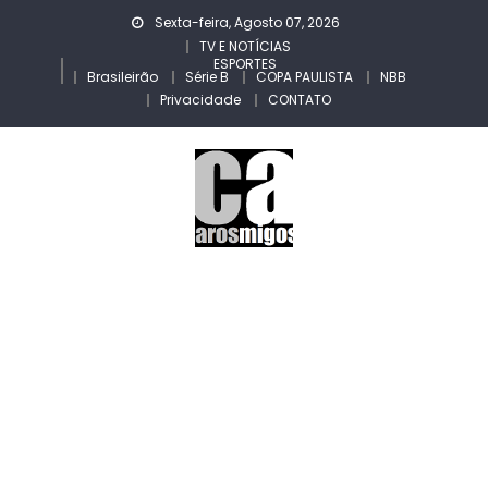
Skip
Sexta-feira, Agosto 07, 2026
to
TV E NOTÍCIAS
ESPORTES
content
Brasileirão
Série B
COPA PAULISTA
NBB
Privacidade
CONTATO