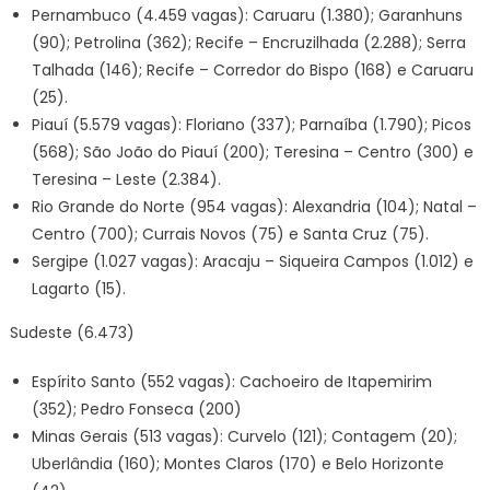
Pernambuco (4.459 vagas): Caruaru (1.380); Garanhuns
(90); Petrolina (362); Recife – Encruzilhada (2.288); Serra
Talhada (146); Recife – Corredor do Bispo (168) e Caruaru
(25).
Piauí (5.579 vagas): Floriano (337); Parnaíba (1.790); Picos
(568); São João do Piauí (200); Teresina – Centro (300) e
Teresina – Leste (2.384).
Rio Grande do Norte (954 vagas): Alexandria (104); Natal –
Centro (700); Currais Novos (75) e Santa Cruz (75).
Sergipe (1.027 vagas): Aracaju – Siqueira Campos (1.012) e
Lagarto (15).
Sudeste (6.473)
Espírito Santo (552 vagas): Cachoeiro de Itapemirim
(352); Pedro Fonseca (200)
Minas Gerais (513 vagas): Curvelo (121); Contagem (20);
Uberlândia (160); Montes Claros (170) e Belo Horizonte