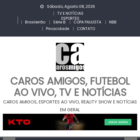
Skip
Sábado, Agosto 08, 2026
to
TV E NOTÍCIAS
ESPORTES
content
Brasileirão
Série B
COPA PAULISTA
NBB
Privacidade
CONTATO
CAROS AMIGOS, FUTEBOL
AO VIVO, TV E NOTÍCIAS
CAROS AMIGOS, ESPORTES AO VIVO, REALITY SHOW E NOTÍCIAS
EM GERAL