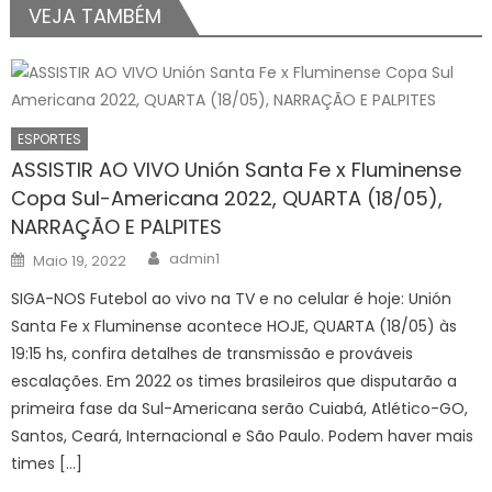
VEJA TAMBÉM
ESPORTES
ASSISTIR AO VIVO Unión Santa Fe x Fluminense
Copa Sul-Americana 2022, QUARTA (18/05),
NARRAÇÃO E PALPITES
Author
Posted
admin1
Maio 19, 2022
on
SIGA-NOS Futebol ao vivo na TV e no celular é hoje: Unión
Santa Fe x Fluminense acontece HOJE, QUARTA (18/05) às
19:15 hs, confira detalhes de transmissão e prováveis
escalações. Em 2022 os times brasileiros que disputarão a
primeira fase da Sul-Americana serão Cuiabá, Atlético-GO,
Santos, Ceará, Internacional e São Paulo. Podem haver mais
times […]