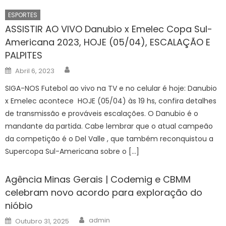
ESPORTES
ASSISTIR AO VIVO Danubio x Emelec Copa Sul-
Americana 2023, HOJE (05/04), ESCALAÇÃO E
PALPITES
Author
Posted
Abril 6, 2023
on
SIGA-NOS Futebol ao vivo na TV e no celular é hoje: Danubio
x Emelec acontece HOJE (05/04) às 19 hs, confira detalhes
de transmissão e prováveis escalações. O Danubio é o
mandante da partida. Cabe lembrar que o atual campeão
da competição é o Del Valle , que também reconquistou a
Supercopa Sul-Americana sobre o […]
Agência Minas Gerais | Codemig e CBMM
celebram novo acordo para exploração do
nióbio
Author
Posted
admin
Outubro 31, 2025
on