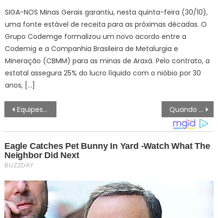
SIGA-NOS Minas Gerais garantiu, nesta quinta-feira (30/10),
uma fonte estável de receita para as próximas décadas. O
Grupo Codemge formalizou um novo acordo entre a
Codemig e a Companhia Brasileira de Metalurgia e
Mineração (CBMM) para as minas de Araxá. Pelo contrato, a
estatal assegura 25% do lucro líquido com o nióbio por 30
anos, […]
Navegação
Equipes do “HumanizAção” acolhem 17 pessoas em situação de rua nesta quinta-feira (4) – Agência de Notícias
Quando borboletas furiosas se tornam mulheres negras: Nós e os livros
de
artigos