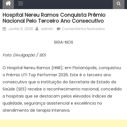
Hospital Nereu Ramos Conquista Prêmio
Nacional Pelo Terceiro Ano Consecutivo
Posted
Author
em
Junho 5, 2026
admin
Comentários fechados
on
Hospital
Nereu
SIGA-NOS
Ramos
conquista
Foto: Divulgação / SES
prêmio
nacional
O Hospital Nereu Ramos (HNR), em Florianópolis, conquistou
pelo
o Prêmio UTI Top Performer 2026. Este é o terceiro ano
terceiro
consecutivo que a instituição da Secretaria de Estado da
ano
Saúde (SES) recebe o reconhecimento nacional, concedido
consecutiv
a hospitais que se destacam pelos elevados índices de
qualidade, segurança assistencial e excelência no
atendimento de terapia intensiva.