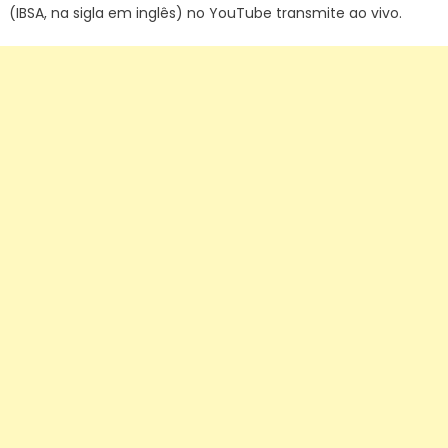
(IBSA, na sigla em inglês) no YouTube transmite ao vivo.