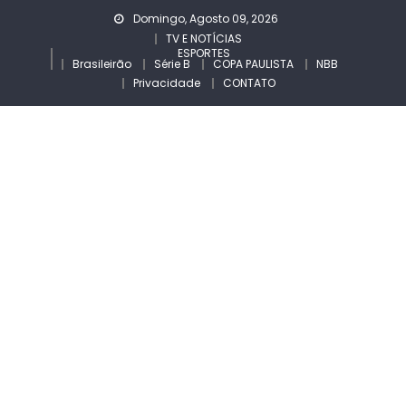
Skip
Domingo, Agosto 09, 2026
to
TV E NOTÍCIAS
ESPORTES
content
Brasileirão
Série B
COPA PAULISTA
NBB
Privacidade
CONTATO