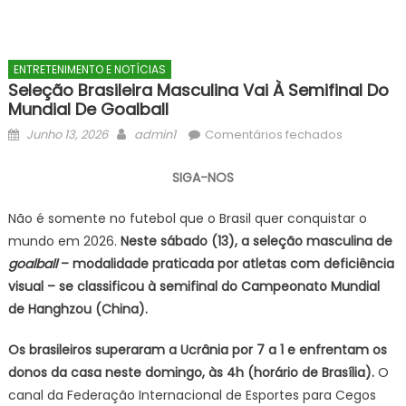
ENTRETENIMENTO E NOTÍCIAS
Seleção Brasileira Masculina Vai À Semifinal Do
Mundial De Goalball
Posted
Author
em
Junho 13, 2026
admin1
Comentários fechados
on
Seleção
brasileira
SIGA-NOS
masculina
vai
Não é somente no futebol que o Brasil quer conquistar o
à
mundo em 2026.
Neste sábado (13), a seleção masculina de
semifinal
goalball
– modalidade praticada por atletas com deficiência
do
visual – se classificou à semifinal do Campeonato Mundial
Mundial
de Hanghzou (China).
de
goalball
Os brasileiros superaram a Ucrânia por 7 a 1 e enfrentam os
donos da casa neste domingo, às 4h (horário de Brasília).
O
canal da Federação Internacional de Esportes para Cegos