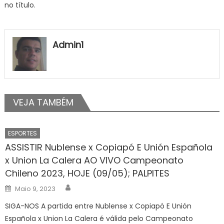
no título.
Admin1
VEJA TAMBÉM
ESPORTES
ASSISTIR Nublense x Copiapó E Unión Española
x Union La Calera AO VIVO Campeonato
Chileno 2023, HOJE (09/05); PALPITES
Author
Posted
Maio 9, 2023
on
SIGA-NOS A partida entre Nublense x Copiapó E Unión
Española x Union La Calera é válida pelo Campeonato