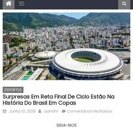
ESPORTES
Surpresas Em Reta Final De Ciclo Estão Na
História Do Brasil Em Copas
Posted
Author
em
Junho 13, 2026
admin1
Comentários fechados
on
Surpresas
em
SIGA-NOS
reta