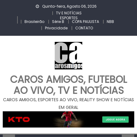
Skip
Quinta-feira, Agosto 06, 2026
to
TV E NOTÍCIAS
ESPORTES
content
Brasileirão
Série B
COPA PAULISTA
NBB
Privacidade
CONTATO
CAROS AMIGOS, FUTEBOL
AO VIVO, TV E NOTÍCIAS
CAROS AMIGOS, ESPORTES AO VIVO, REALITY SHOW E NOTÍCIAS
EM GERAL