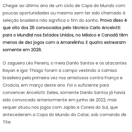
final
Chegar ao último ano de um ciclo de Copa do Mundo com
de
poucas oportunidades ou mesmo sem ter sido chamado à
ciclo
seleção brasileira não significa o fim do sonho.
Prova disso é
estão
que oito dos 26 convocados pelo técnico Carlo Ancelotti
na
para o Mundial nos Estados Unidos, no México e Canadá têm
história
menos de dez jogos com a Amarelinha. E quatro estrearam
do
somente em 2026.
Brasil
em
O zagueiro Léo Pereira, o meia Danilo Santos e os atacantes
Copas
Rayan e Igor Thiago foram a campo vestindo a camisa
brasileira pela primeira vez nos amistosos contra França e
Croácia, em março deste ano. Foi o suficiente para
convencer Ancelotti. Deles, somente Danilo Santos já havia
sido convocado anteriormente em junho de 2022, mas
sequer atuou nos jogos com Japão e Coreia do Sul, que
antecederam a Copa do Mundo do Catar, sob comando de
Tite.