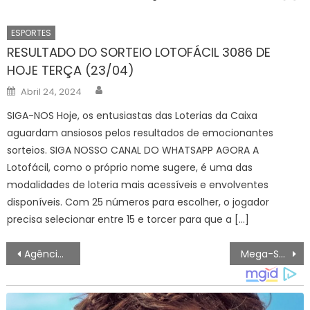
ESPORTES
RESULTADO DO SORTEIO LOTOFÁCIL 3086 DE
HOJE TERÇA (23/04)
Author
Posted
Abril 24, 2024
on
SIGA-NOS Hoje, os entusiastas das Loterias da Caixa
aguardam ansiosos pelos resultados de emocionantes
sorteios. SIGA NOSSO CANAL DO WHATSAPP AGORA A
Lotofácil, como o próprio nome sugere, é uma das
modalidades de loteria mais acessíveis e envolventes
disponíveis. Com 25 números para escolher, o jogador
precisa selecionar entre 15 e torcer para que a […]
Navegação
Agência Minas Gerais | Escolas estaduais de Minas transformam a Copa do Mundo em aprendizado
Mega-Sena sorteia prêmio acumulado em R$ 12 milhões neste sábado
de
artigos