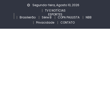
Skip
Segunda-feira, Agosto 10, 2026
to
TV E NOTÍCIAS
ESPORTES
content
Brasileirão
Série B
COPA PAULISTA
NBB
Privacidade
CONTATO