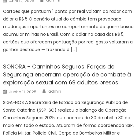
admin1
Abril 12, 2026
on
Cartões que pontuam 1 ponto por real voltam ao radar com
dólar a R$ 5 O cenário atual do câmbio tem provocado
mudanças importantes no comportamento de quem busca
acumular milhas no Brasil. Com o dólar na casa dos R$ 5,
cartões que oferecem pontuação por real gasto voltaram a
ganhar destaque — trazendo à […]
SONORA – Caminhos Seguros: Forças de
Segurança encerram operação de combate à
exploração sexual com 69 adultos presos
Author
Posted
admin
Junho 11, 2025
on
SIGA-NOS A Secretaria de Estado da Segurança Pública de
Santa Catarina (SSP-SC) realizou o balanço da Operação
Caminhos Seguros 2025, que ocorreu de 30 de abril a 30 de
maio em todo o estado. Atuaram de forma coordenada SSP,
Polícia Militar, Polícia Civil, Corpo de Bombeiros Militar e