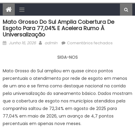
Mato Grosso Do Sul Amplia Cobertura De
Esgoto Para 77,04% E Acelera Rumo À
Universalização
Posted
Author
em
Junho 16, 2026
admin
Comentários fechados
on
Mato
Grosso
SIGA-NOS
do
Sul
Mato Grosso do Sul ampliou em quase cinco pontos
amplia
percentuais o atendimento por rede de esgoto em menos
cobertura
de um ano e se firma como destaque nacional na corrida
de
pela universalização do saneamento básico. Dados mostram
esgoto
que a cobertura de esgoto nos municípios atendidos pela
para
companhia saltou de 72,34% em agosto de 2025 para
77,04%
77,04% em maio de 2026, um avanço de 4,7 pontos
e
percentuais em apenas nove meses.
acelera
rumo