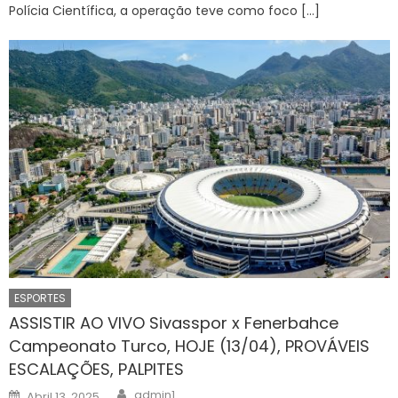
Polícia Científica, a operação teve como foco […]
ESPORTES
ASSISTIR AO VIVO Sivasspor x Fenerbahce
Campeonato Turco, HOJE (13/04), PROVÁVEIS
ESCALAÇÕES, PALPITES
Author
Posted
admin1
Abril 13, 2025