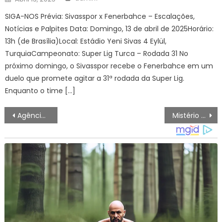
on
SIGA-NOS Prévia: Sivasspor x Fenerbahce – Escalações,
Notícias e Palpites Data: Domingo, 13 de abril de 2025Horário:
13h (de Brasília)Local: Estádio Yeni Sivas 4 Eylül,
TurquiaCampeonato: Super Lig Turca – Rodada 31 No
próximo domingo, o Sivasspor recebe o Fenerbahce em um
duelo que promete agitar a 31ª rodada da Super Lig.
Enquanto o time […]
Navegação
Agência Minas Gerais | Governo de Minas paga R$ 104,5 milhões do Propag à União
Mistério envolve morte de atriz de novela exibida no Brasil e primeiras informações apontam possível causa
de
artigos