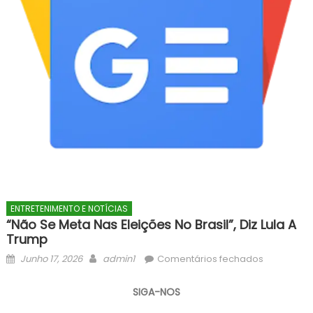
ENTRETENIMENTO E NOTÍCIAS
“Não Se Meta Nas Eleições No Brasil”, Diz Lula A
Trump
Posted
Author
em
Junho 17, 2026
admin1
Comentários fechados
on
“Não
se
SIGA-NOS
meta