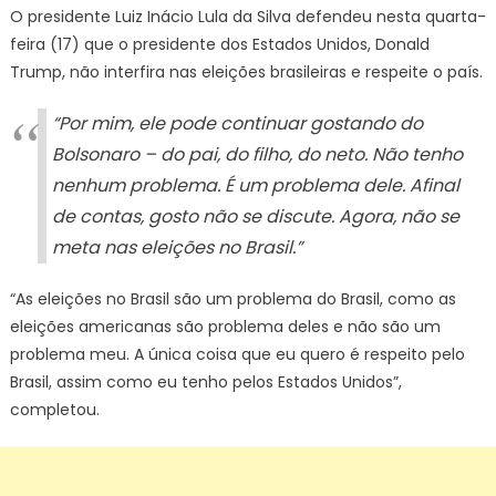
nas
O presidente Luiz Inácio Lula da Silva defendeu nesta quarta-
eleições
feira (17) que o presidente dos Estados Unidos, Donald
no
Trump, não interfira nas eleições brasileiras e respeite o país.
Brasil”,
diz
“Por mim, ele pode continuar gostando do
Lula
Bolsonaro – do pai, do filho, do neto. Não tenho
a
nenhum problema. É um problema dele. Afinal
Trump
de contas, gosto não se discute. Agora, não se
meta nas eleições no Brasil.”
“As eleições no Brasil são um problema do Brasil, como as
eleições americanas são problema deles e não são um
problema meu. A única coisa que eu quero é respeito pelo
Brasil, assim como eu tenho pelos Estados Unidos”,
completou.