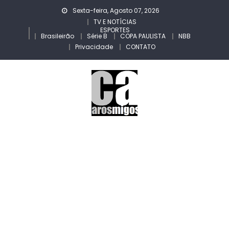
Skip
Sexta-feira, Agosto 07, 2026
to
TV E NOTÍCIAS
ESPORTES
content
Brasileirão
Série B
COPA PAULISTA
NBB
Privacidade
CONTATO