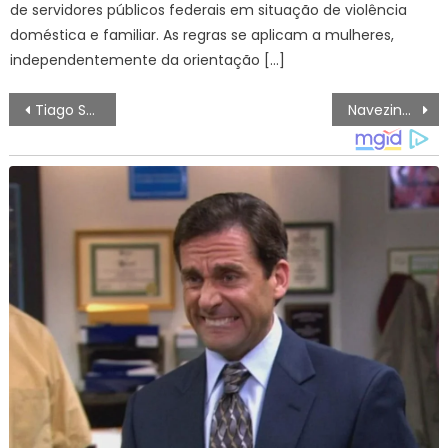
de servidores públicos federais em situação de violência
doméstica e familiar. As regras se aplicam a mulheres,
independentemente da orientação […]
Navegação
Tiago Splitter assume como técnico do Chicago Bulls e coloca Santa Catarina no topo do basquete mundial
Navezinha do Morro dos Prazeres, em Santa Teresa, ganha novos equipamentos – Prefeitura da Cidade do Rio de Janeiro
de
artigos