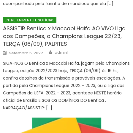
acompanhado pela farinha de mandioca que ela […]
ENTRETENIMENTO E NOTÍCIAS
ASSISTIR Benfica x Maccabi Haifa AO VIVO Liga
dos Campeões, a Champions League 22/23,
TERÇA (06/09), PALPITES
Author
Posted
admin1
Setembro 5, 2022
on
SIGA-NOS O Benfica x Maccabi Haifa, jogam pela Champions
League, edição 2022/2023 hoje, TERÇA (06/09) às 16 hs,
confira detalhes da transmissão e prováveis escalações. A
partida pela Champions League 2022 – 2023, ou a Liga dos
Campeões da UEFA 2022 – 2023, acontece NESTE horário
oficial de Brasília E SOB OS DOMÍNIOS DO Benfica .
NARRAÇÃO/ASSISTIR: […]