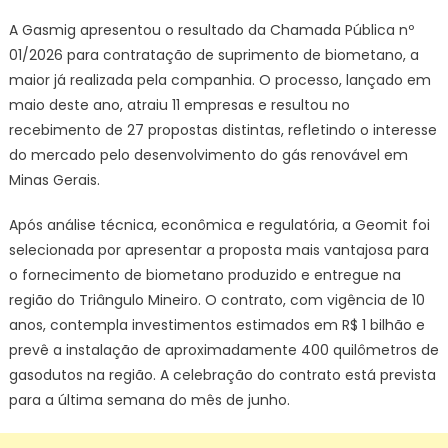
Gerais
|
A Gasmig apresentou o resultado da Chamada Pública nº
Gasmig
01/2026 para contratação de suprimento de biometano, a
conclui
maior já realizada pela companhia. O processo, lançado em
maior
maio deste ano, atraiu 11 empresas e resultou no
chamada
recebimento de 27 propostas distintas, refletindo o interesse
pública
do mercado pelo desenvolvimento do gás renovável em
de
Minas Gerais.
biometan
de
Após análise técnica, econômica e regulatória, a Geomit foi
sua
selecionada por apresentar a proposta mais vantajosa para
história
o fornecimento de biometano produzido e entregue na
e
região do Triângulo Mineiro. O contrato, com vigência de 10
seleciona
anos, contempla investimentos estimados em R$ 1 bilhão e
Geomit pa
prevê a instalação de aproximadamente 400 quilômetros de
iniciar
o
gasodutos na região. A celebração do contrato está prevista
projeto
para a última semana do mês de junho.
no
Triângulo