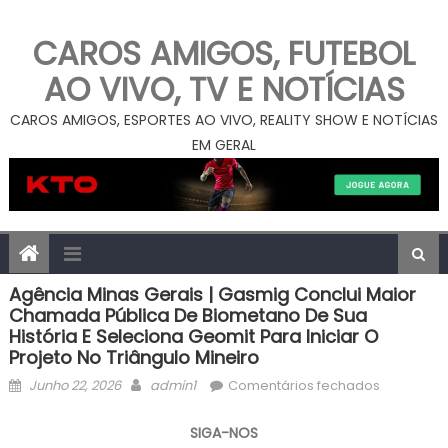
CAROS AMIGOS, FUTEBOL
AO VIVO, TV E NOTÍCIAS
CAROS AMIGOS, ESPORTES AO VIVO, REALITY SHOW E NOTÍCIAS
EM GERAL
Agência Minas Gerais | Gasmig Conclui Maior
Chamada Pública De Biometano De Sua
História E Seleciona Geomit Para Iniciar O
Projeto No Triângulo Mineiro
Posted
Author
em
Junho 22, 2026
admin1
Comentários fechados
on
Agência
Minas
SIGA-NOS