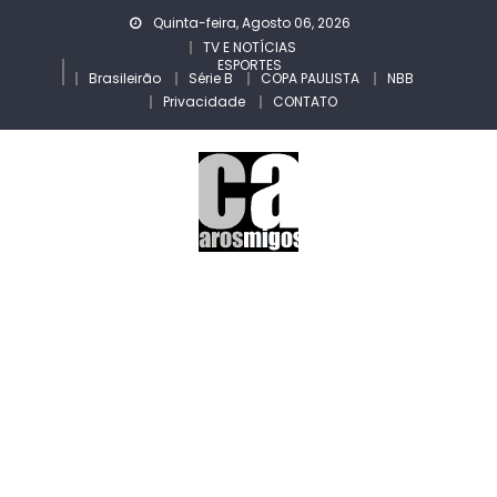
Skip
Quinta-feira, Agosto 06, 2026
to
TV E NOTÍCIAS
ESPORTES
content
Brasileirão
Série B
COPA PAULISTA
NBB
Privacidade
CONTATO