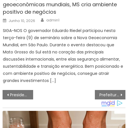
geoeconômicas mundiais, MS cria ambiente
positivo de negócios
Author
Posted
admin1
Junho 10, 2026
on
SIGA-NOS O governador Eduardo Riedel participou nesta
terça-feira (9) de seminário sobre a Nova Geoeconomia
Mundial, em São Paulo. Durante o evento destacou que
Mato Grosso do Sul está no coração das principais
discussões internacionais, entre elas segurança alimentar,
sustentabilidade e transição energética. Bem posicionado e
com ambiente positivo de negócios, consegue atrair
grandes investimentos […]
Navegação
Presidente Petro denuncia fraude contra o voto na eleição da Colômbia
Prefeitura presta orientações sobre entrevistas de emprego nesta terça-feira (23) – Agência de Notícias
de
artigos