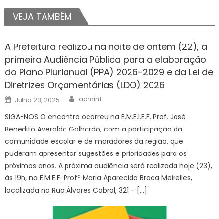
VEJA TAMBÉM
A Prefeitura realizou na noite de ontem (22), a
primeira Audiência Pública para a elaboração
do Plano Plurianual (PPA) 2026-2029 e da Lei de
Diretrizes Orçamentárias (LDO) 2026
Author
Posted
admin1
Julho 23, 2025
on
SIGA-NOS O encontro ocorreu na E.M.E.I.E.F. Prof. José
Benedito Averaldo Galhardo, com a participação da
comunidade escolar e de moradores da região, que
puderam apresentar sugestões e prioridades para os
próximos anos. A próxima audiência será realizada hoje (23),
às 19h, na E.M.E.F. Profª Maria Aparecida Broca Meirelles,
localizada na Rua Álvares Cabral, 321 – […]