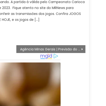
ando. A partida á válida pelo Campeonato Carioca
e 2023. Fique atento no site do MRNews para
onferir as transmissões dos jogos. Confira JOGOS
E HOJE, e os jogos de […]
Agência Minas Gerais | Previsão do tempo para Minas Gerais nesta terça-feira, 23 de junho