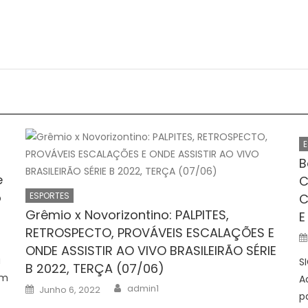
B
e
C
o
ESPORTES
C
Grêmio x Novorizontino: PALPITES,
E
RETROSPECTO, PROVÁVEIS ESCALAÇÕES E
ONDE ASSISTIR AO VIVO BRASILEIRÃO SÉRIE
a
S
B 2022, TERÇA (07/06)
om
A
Author
Posted
admin1
Junho 6, 2022
on
p