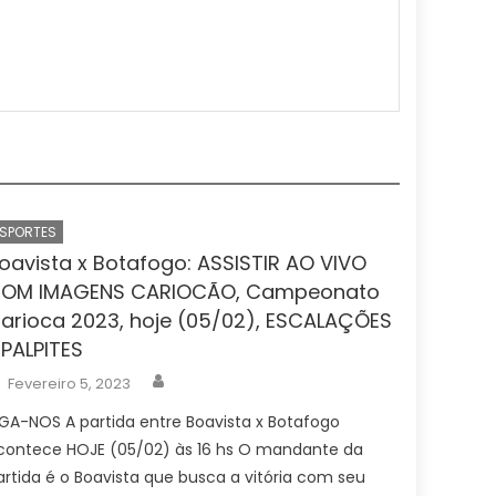
ESPORTES
oavista x Botafogo: ASSISTIR AO VIVO
OM IMAGENS CARIOCÃO, Campeonato
arioca 2023, hoje (05/02), ESCALAÇÕES
 PALPITES
Author
Posted
Fevereiro 5, 2023
on
IGA-NOS A partida entre Boavista x Botafogo
contece HOJE (05/02) às 16 hs O mandante da
artida é o Boavista que busca a vitória com seu