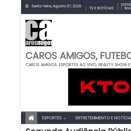
Skip
ESPO
Sexta-feira, Agosto 07, 2026
TV E NOTÍCIAS
Bra
to
content
CAROS AMIGOS, FUTEBOL
CAROS AMIGOS, ESPORTES AO VIVO, REALITY SHOW E
ESPORTES
ENTRETENIMENTO E NOTÍCI