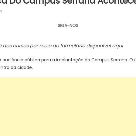
a Do Campus Serrana Acontece N
em
s
Segunda
audiência
SIGA-NOS
pública
do
dos cursos por meio do formulário disponível aqui
Campus
Serrana
acontece
gunda audiência pública para a implantação do Campus Serrana. O
no
entro da cidade.
dia
17
de
julho
–
IFSP