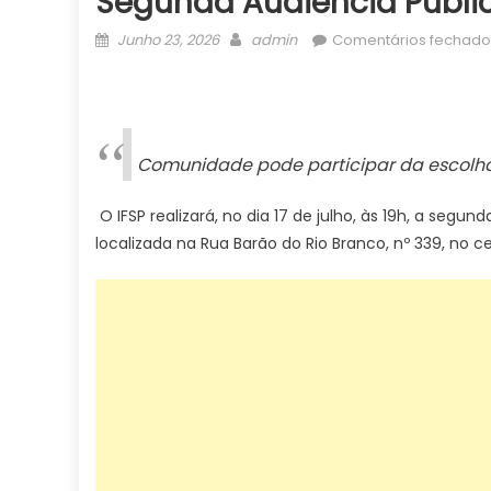
Segunda Audiência Públic
Posted
Author
Junho 23, 2026
admin
Comentários fechado
on
Comunidade pode participar da escolha 
O IFSP realizará, no dia 17 de julho, às 19h, a se
localizada na Rua Barão do Rio Branco, nº 339, no c