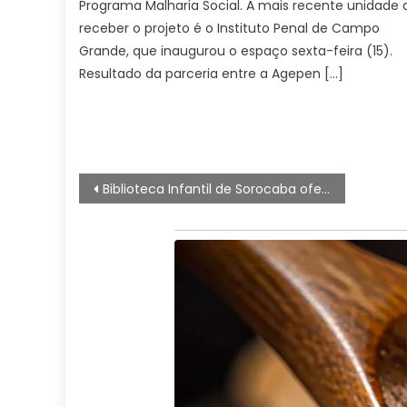
Programa Malharia Social. A mais recente unidade 
receber o projeto é o Instituto Penal de Campo
Grande, que inaugurou o espaço sexta-feira (15).
Resultado da parceria entre a Agepen […]
Navegação
Biblioteca Infantil de Sorocaba oferece Festa Junina para toda a família nesta quarta-feira (24) – Agência de Notícias
de
artigos