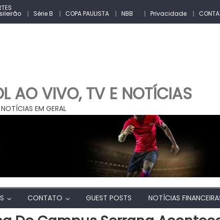
RTES
sileirão
Série B
COPA PAULISTA
NBB
Privacidade
CONTA
 AO VIVO, TV E NOTÍCIAS
 NOTÍCIAS EM GERAL
AS
CONTATO
GUEST POSTS
NOTÍCIAS FINANCEIRA