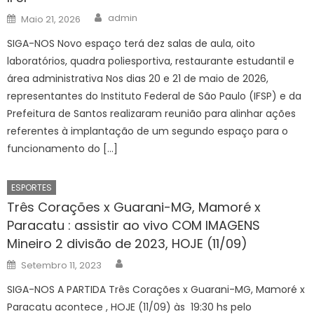
Author
Posted
admin
Maio 21, 2026
on
SIGA-NOS Novo espaço terá dez salas de aula, oito
laboratórios, quadra poliesportiva, restaurante estudantil e
área administrativa Nos dias 20 e 21 de maio de 2026,
representantes do Instituto Federal de São Paulo (IFSP) e da
Prefeitura de Santos realizaram reunião para alinhar ações
referentes à implantação de um segundo espaço para o
funcionamento do […]
ESPORTES
Três Corações x Guarani-MG, Mamoré x
Paracatu : assistir ao vivo COM IMAGENS
Mineiro 2 divisão de 2023, HOJE (11/09)
Author
Posted
Setembro 11, 2023
on
SIGA-NOS A PARTIDA Três Corações x Guarani-MG, Mamoré x
Paracatu acontece , HOJE (11/09) às 19:30 hs pelo