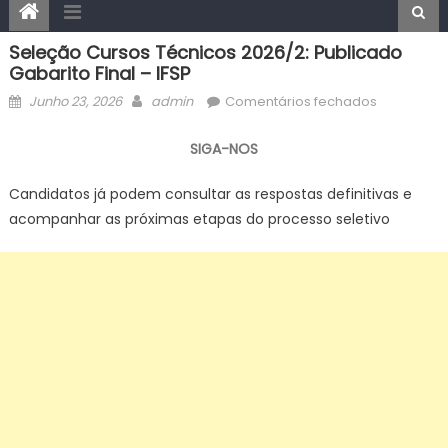
Seleção Cursos Técnicos 2026/2: Publicado
Gabarito Final – IFSP
Posted
Author
em
Junho 23, 2026
admin
Comentários fechados
on
Seleção
cursos
SIGA-NOS
técnicos
2026/2:
Candidatos já podem consultar as respostas definitivas e
publicado
acompanhar as próximas etapas do processo seletivo
gabarito
final
–
IFSP