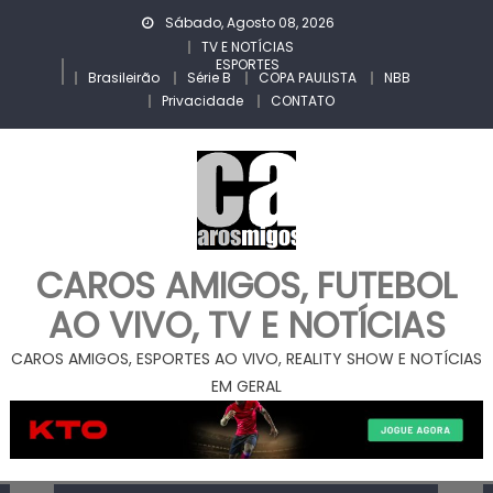
Skip
Sábado, Agosto 08, 2026
to
TV E NOTÍCIAS
ESPORTES
content
Brasileirão
Série B
COPA PAULISTA
NBB
Privacidade
CONTATO
CAROS AMIGOS, FUTEBOL
AO VIVO, TV E NOTÍCIAS
CAROS AMIGOS, ESPORTES AO VIVO, REALITY SHOW E NOTÍCIAS
EM GERAL