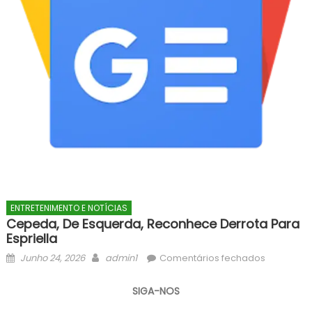
ENTRETENIMENTO E NOTÍCIAS
Cepeda, De Esquerda, Reconhece Derrota Para
Espriella
Posted
Author
em
Junho 24, 2026
admin1
Comentários fechados
on
Cepeda,
de
SIGA-NOS
esquerda,