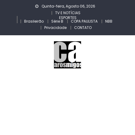
Skip
Quinta-feira, Agosto 06, 2026
to
TV E NOTÍCIAS
ESPORTES
content
Brasileirão
Série B
COPA PAULISTA
NBB
Privacidade
CONTATO