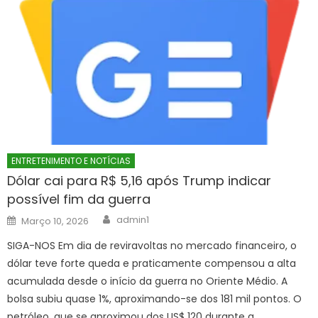
ENTRETENIMENTO E NOTÍCIAS
Dólar cai para R$ 5,16 após Trump indicar
possível fim da guerra
Author
Posted
admin1
Março 10, 2026
on
SIGA-NOS Em dia de reviravoltas no mercado financeiro, o
dólar teve forte queda e praticamente compensou a alta
acumulada desde o início da guerra no Oriente Médio. A
bolsa subiu quase 1%, aproximando-se dos 181 mil pontos. O
petróleo, que se aproximou dos US$ 120 durante a