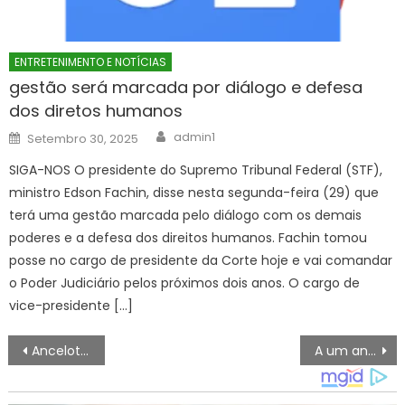
ENTRETENIMENTO E NOTÍCIAS
gestão será marcada por diálogo e defesa
dos diretos humanos
Author
Posted
admin1
Setembro 30, 2025
on
SIGA-NOS O presidente do Supremo Tribunal Federal (STF),
ministro Edson Fachin, disse nesta segunda-feira (29) que
terá uma gestão marcada pelo diálogo com os demais
poderes e a defesa dos direitos humanos. Fachin tomou
posse no cargo de presidente da Corte hoje e vai comandar
o Poder Judiciário pelos próximos dois anos. O cargo de
vice-presidente […]
Navegação
Ancelotti vê Neymar em condição de jogo e acena com Rayan titular
A um ano da Copa, futebol feminino já é realidade em projetos da Secretaria Municipal de Esportes – Prefeitura da Cidade do Rio de Janeiro
de
artigos