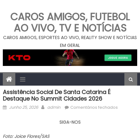
CAROS AMIGOS, FUTEBOL
AO VIVO, TV E NOTÍCIAS
CAROS AMIGOS, ESPORTES AO VIVO, REALITY SHOW E NOTÍCIAS
EM GERAL
Assistência Social De Santa Catarina É
Destaque No Summit Cidades 2026
Posted
Author
em
Junho 25, 2026
admin
Comentários fechados
on
Assistênci
Social
SIGA-NOS
de
Santa
Foto: Joice Flores/SAS