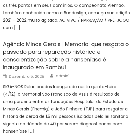
os três pontos em seus domínios. O campeonato Alemão,
também conhecido como a Bundesliga, começa sua edição
2021 – 2022 muito agitado. AO VIVO / NARRAÇÃO / PRÉ-JOGO
com […]
Agência Minas Gerais | Memorial que resgata o
passado para reparação histórica e
conscientização sobre a hanseníase é
inaugurado em Bambuí
Author
Posted
admin1
Dezembro 5, 2025
on
SIGA-NOS Relacionadas Inaugurado nesta quinta-feira
(4/12), o Memorial São Francisco de Assis é resultado de
uma parceria entre as fundações Hospitalar do Estado de
Minas Gerais (Fhemig) e João Pinheiro (FJP) para resgatar a
história de cerca de 1,5 mil pessoas isoladas pela lei sanitária
vigente na década de 40 por serem diagnosticadas com
hanseníase […]