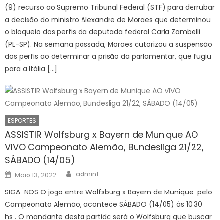
(9) recurso ao Supremo Tribunal Federal (STF) para derrubar
a decisão do ministro Alexandre de Moraes que determinou
o bloqueio dos perfis da deputada federal Carla Zambelli
(PL-SP). Na semana passada, Moraes autorizou a suspensão
dos perfis ao determinar a prisão da parlamentar, que fugiu
para a Itália […]
ESPORTES
ASSISTIR Wolfsburg x Bayern de Munique AO
VIVO Campeonato Alemão, Bundesliga 21/22,
SÁBADO (14/05)
Author
Posted
admin1
Maio 13, 2022
on
SIGA-NOS O jogo entre Wolfsburg x Bayern de Munique pelo
Campeonato Alemão, acontece SÁBADO (14/05) às 10:30
hs . O mandante desta partida será o Wolfsburg que buscar