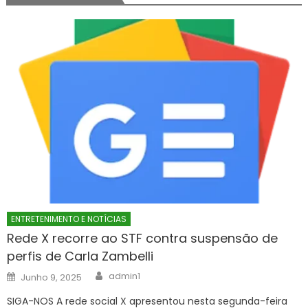
ENTRETENIMENTO E NOTÍCIAS
Rede X recorre ao STF contra suspensão de
perfis de Carla Zambelli
Author
Posted
admin1
Junho 9, 2025
on
SIGA-NOS A rede social X apresentou nesta segunda-feira