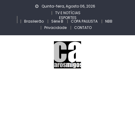
Skip
Quinta-feira, Agosto 06, 2026
to
TV E NOTÍCIAS
ESPORTES
content
Brasileirão
Série B
COPA PAULISTA
NBB
Privacidade
CONTATO