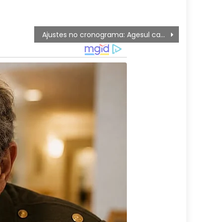
Ajustes no cronograma: Agesul cancela interdições desta semana na ponte sobre o Rio Miranda