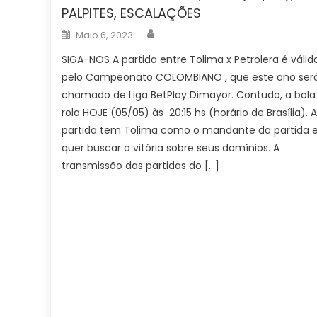
PALPITES, ESCALAÇÕES
Author
Posted
Maio 6, 2023
on
SIGA-NOS A partida entre Tolima x Petrolera é válid
pelo Campeonato COLOMBIANO , que este ano ser
chamado de Liga BetPlay Dimayor. Contudo, a bola
rola HOJE (05/05) às 20:15 hs (horário de Brasília). 
partida tem Tolima como o mandante da partida 
quer buscar a vitória sobre seus domínios. A
transmissão das partidas do […]