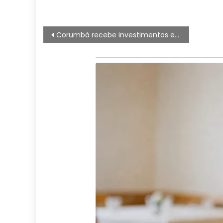
Navegação
Corumbá recebe investimentos em saúde, infraestrutura, saneamento e proteção às mulheres
de
artigos