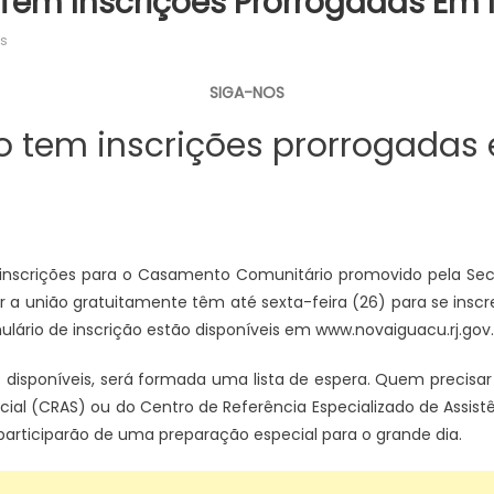
em Inscrições Prorrogadas Em
em
s
Casamento
Comunitário
SIGA-NOS
tem
 tem inscrições prorrogadas
inscrições
prorrogadas
em
Nova
Iguaçu
 inscrições para o Casamento Comunitário promovido pela Secre
 a união gratuitamente têm até sexta-feira (26) para se inscrev
mulário de inscrição estão disponíveis em www.novaiguacu.rj.
 disponíveis, será formada uma lista de espera. Quem precisar d
cial (CRAS) ou do Centro de Referência Especializado de Assist
articiparão de uma preparação especial para o grande dia.