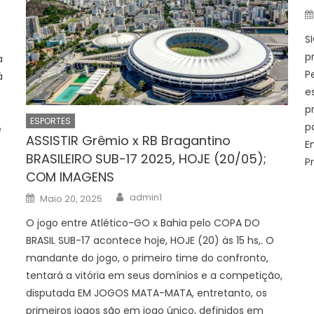
S
p
a
P
á
e
p
A
ESPORTES
p
e
ASSISTIR Grêmio x RB Bragantino
E
BRASILEIRO SUB-17 2025, HOJE (20/05);
P
COM IMAGENS
Author
Posted
admin1
Maio 20, 2025
on
O jogo entre Atlético-GO x Bahia pelo COPA DO
BRASIL SUB-17 acontece hoje, HOJE (20) às 15 hs,. O
mandante do jogo, o primeiro time do confronto,
tentará a vitória em seus domínios e a competição,
disputada EM JOGOS MATA-MATA, entretanto, os
primeiros jogos são em jogo único, definidos em