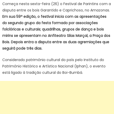
iniciam
Começa nesta sexta-feira (26) o Festival de Parintins com a
nesta
disputa entre os bois Garantido e Caprichoso, no Amazonas.
sexta
Em sua 59ª edição, o festival inicia com as apresentações
a
do segundo grupo da festa formado por associações
festa
folclóricas e culturais; quadrilhas, grupos de dança e bois
do
mirins se apresentam no Anfiteatro Silas Marçal, a Praça dos
boi
Bois. Depois entra a disputa entre as duas agremiações que
de
seguirá pode três dias.
Parintins
Considerado patrimônio cultural do país pelo Instituto do
Patrimônio Histórico e Artístico Nacional (Iphan), o evento
está ligado à tradição cultural do Boi-Bumbá.