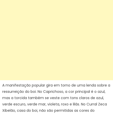
A manifestação popular gira em torno de uma lenda sobre a
ressurreição do boi. No Caprichoso, a cor principal é o azul,
mas a torcida também se veste com tons claros de azul,
verde escuro, verde mar, violeta, roxo e lilás. No Curral Zeca
Xibelão, casa do boi, não são permitidas as cores do