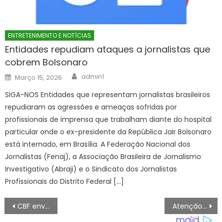
ENTRETENIMENTO E NOTÍCIAS
Entidades repudiam ataques a jornalistas que
cobrem Bolsonaro
Author
Posted
admin1
Março 15, 2026
on
SIGA-NOS Entidades que representam jornalistas brasileiros
repudiaram as agressões e ameaças sofridas por
profissionais de imprensa que trabalham diante do hospital
particular onde o ex-presidente da República Jair Bolsonaro
está internado, em Brasília. A Federação Nacional dos
Jornalistas (Fenaj), a Associação Brasileira de Jornalismo
Investigativo (Abraji) e o Sindicato dos Jornalistas
Profissionais do Distrito Federal […]
Navegação
CBF envia ofício contestando gol anulado de Vini Jr. contra Escócia
Atenção! A Prefeitura de Guaratinguetá informa que, nos dias de jogos da Seleção Brasileira – Prefeitura Estância Turística Guaratinguetá
de