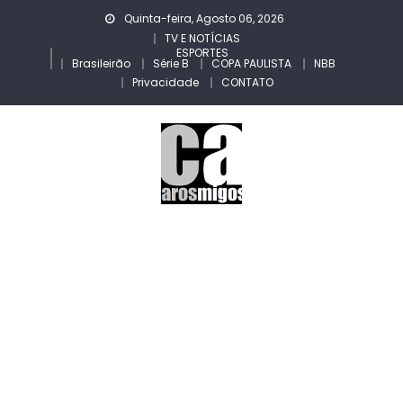
Skip
Quinta-feira, Agosto 06, 2026
to
TV E NOTÍCIAS
ESPORTES
content
Brasileirão
Série B
COPA PAULISTA
NBB
Privacidade
CONTATO