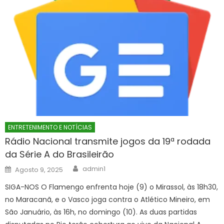
ENTRETENIMENTO E NOTÍCIAS
Rádio Nacional transmite jogos da 19ª rodada
da Série A do Brasileirão
Author
Posted
admin1
Agosto 9, 2025
on
SIGA-NOS O Flamengo enfrenta hoje (9) o Mirassol, às 18h30,
no Maracanã, e o Vasco joga contra o Atlético Mineiro, em
São Januário, às 16h, no domingo (10). As duas partidas