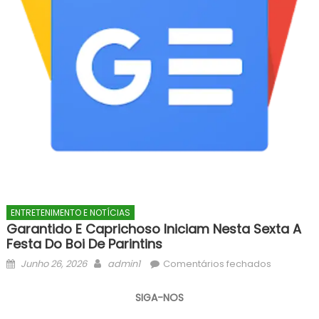
ENTRETENIMENTO E NOTÍCIAS
Garantido E Caprichoso Iniciam Nesta Sexta A
Festa Do Boi De Parintins
Posted
Author
em
Junho 26, 2026
admin1
Comentários fechados
on
Garantido
e
SIGA-NOS
Capricho