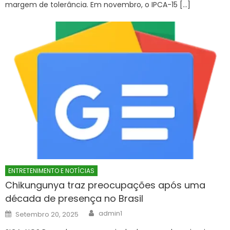
margem de tolerância. Em novembro, o IPCA-15 […]
ENTRETENIMENTO E NOTÍCIAS
Chikungunya traz preocupações após uma
década de presença no Brasil
Author
Posted
admin1
Setembro 20, 2025
on