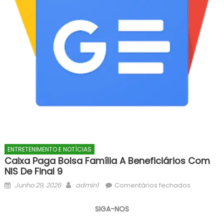
ENTRETENIMENTO E NOTÍCIAS
Caixa Paga Bolsa Família A Beneficiários Com
NIS De Final 9
Posted
Author
em
Junho 29, 2026
admin1
Comentários fechados
on
Caixa
paga
SIGA-NOS
Bolsa