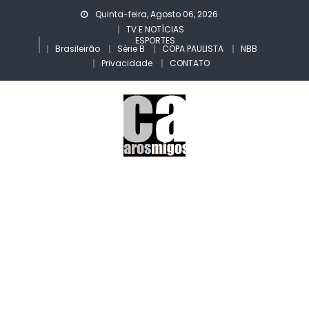
Skip
Quinta-feira, Agosto 06, 2026
to
TV E NOTÍCIAS
ESPORTES
content
Brasileirão
Série B
COPA PAULISTA
NBB
Privacidade
CONTATO