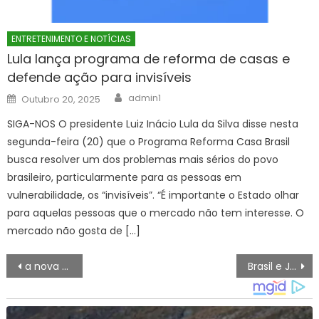
ENTRETENIMENTO E NOTÍCIAS
Lula lança programa de reforma de casas e
defende ação para invisíveis
Author
Posted
admin1
Outubro 20, 2025
on
SIGA-NOS O presidente Luiz Inácio Lula da Silva disse nesta
segunda-feira (20) que o Programa Reforma Casa Brasil
busca resolver um dos problemas mais sérios do povo
brasileiro, particularmente para as pessoas em
vulnerabilidade, os “invisíveis”. “É importante o Estado olhar
para aquelas pessoas que o mercado não tem interesse. O
mercado não gosta de […]
Navegação
a nova agenda do desenvolvimento em Mato Grosso do Sul – Agência de Noticias do Governo de Mato Grosso do Sul
Brasil e Japão se enfrentam hoje no mata-mata; veja jogos da Copa
de
artigos