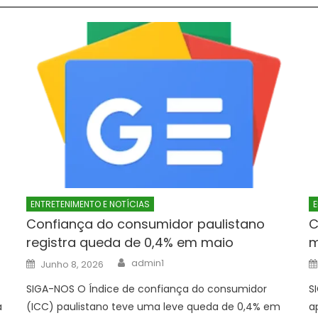
ENTRETENIMENTO E NOTÍCIAS
E
Confiança do consumidor paulistano
C
registra queda de 0,4% em maio
m
Author
Posted
admin1
Junho 8, 2026
on
SIGA-NOS O Índice de confiança do consumidor
S
a
(ICC) paulistano teve uma leve queda de 0,4% em
a