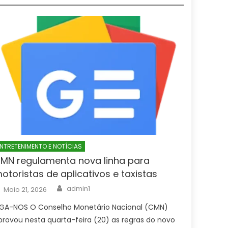
NTRETENIMENTO E NOTÍCIAS
MN regulamenta nova linha para
otoristas de aplicativos e taxistas
Author
Posted
admin1
Maio 21, 2026
on
IGA-NOS O Conselho Monetário Nacional (CMN)
provou nesta quarta-feira (20) as regras do novo