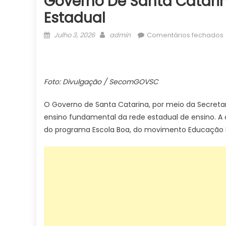
Governo De Santa Catarin
Estadual
Posted
Author
Julho 3, 2026
admin
Comentários fechados
on
Foto: Divulgação / SecomGOVSC
O Governo de Santa Catarina, por meio da Secretar
ensino fundamental da rede estadual de ensino. A 
do programa Escola Boa, do movimento Educação L