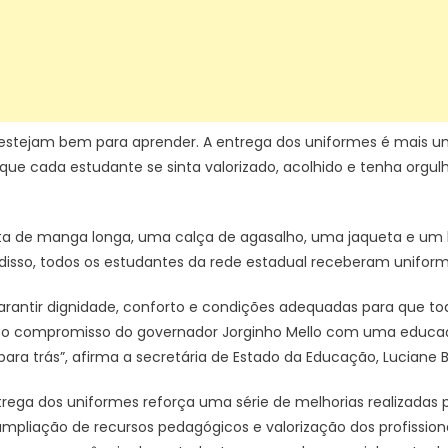
 estejam bem para aprender. A entrega dos uniformes é mais
ue cada estudante se sinta valorizado, acolhido e tenha orgulh
ta de manga longa, uma calça de agasalho, uma jaqueta e um 
disso, todos os estudantes da rede estadual receberam uniform
arantir dignidade, conforto e condições adequadas para que to
rça o compromisso do governador Jorginho Mello com uma educa
ra trás”, afirma a secretária de Estado da Educação, Luciane B
ntrega dos uniformes reforça uma série de melhorias realizadas
 ampliação de recursos pedagógicos e valorização dos profission