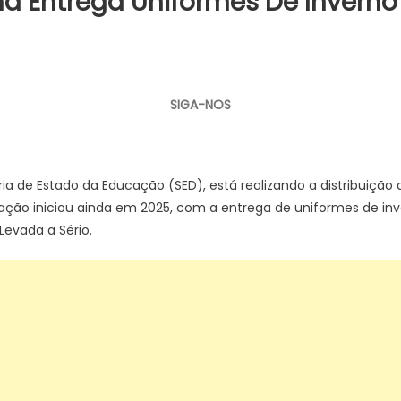
a Entrega Uniformes De Inverno
em
Governo
de
SIGA-NOS
Santa
Catarina
entrega
uniformes
ia de Estado da Educação (SED), está realizando a distribuição
de
ação iniciou ainda em 2025, com a entrega de uniformes de inv
inverno
evada a Sério.
aos
estudantes
da
rede
estadual