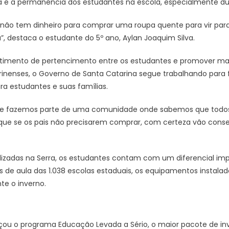
ça e a permanência dos estudantes na escola, especialmente du
ão tem dinheiro para comprar uma roupa quente para vir para 
”, destaca o estudante do 5º ano, Aylan Joaquim Silva.
sentimento de pertencimento entre os estudantes e promover 
inenses, o Governo de Santa Catarina segue trabalhando para f
ra estudantes e suas famílias.
ue fazemos parte de uma comunidade onde sabemos que todos o
rque se os pais não precisarem comprar, com certeza vão conseg
calizadas na Serra, os estudantes contam com um diferencial im
as de aula das 1.038 escolas estaduais, os equipamentos insta
e o inverno.
nçou o programa Educação Levada a Sério, o maior pacote de in