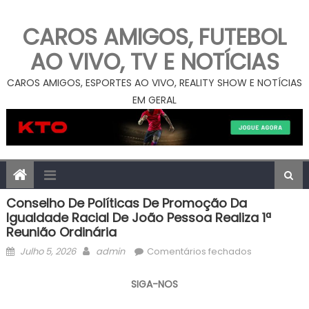
CAROS AMIGOS, FUTEBOL
AO VIVO, TV E NOTÍCIAS
CAROS AMIGOS, ESPORTES AO VIVO, REALITY SHOW E NOTÍCIAS
EM GERAL
Conselho De Políticas De Promoção Da
Igualdade Racial De João Pessoa Realiza 1ª
Reunião Ordinária
Posted
Author
em
Julho 5, 2026
admin
Comentários fechados
on
Conselho
de
SIGA-NOS
Políticas