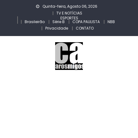
Skip
Quinta-feira, Agosto 06, 2026
to
TV E NOTÍCIAS
ESPORTES
content
Brasileirão
Série B
COPA PAULISTA
NBB
Privacidade
CONTATO