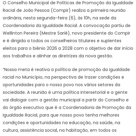
de
O Conselho Municipal de Políticas de Promoção da Igualdade
Promoção
Racial de João Pessoa (Compir) realiza a primeira reunião
da
ordinária, nesta segunda-feira (6), às 10h, na sede da
Igualdade
Coordenadoria da Igualdade Racial. A convocação partiu de
Racial
Wellinton Pereira (Mestre Sariê), novo presidente do Compir
de
e é dirigida a todos os conselheiros titulares e suplentes
João
eleitos para o biênio 2026 a 2028 com o objetivo de dar início
Pessoa
aos trabalhos e alinhar as diretrizes da nova gestão.
realiza
1ª
“Nossa meta é reativa a política de promoção da igualdade
reunião
racial no Município, na perspectiva de trazer condições e
ordinária
oportunidades para o nosso povo nos vários setores da
sociedade. A reunião é uma política intersetorial e a gente
vai dialogar com a gestão municipal a partir do Conselho e
do órgão executivo que é a Coordenadoria de Promoção da
Igualdade Racial, para que nosso povo tenha melhores
condições e oportunidades na educação, na saúde, na
cultura, assistência social, na habitação, em todos os