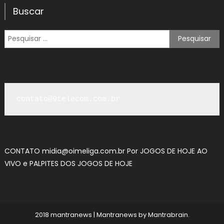
artigos
Buscar
Pesquisar
por:
contato@9telecom.com.br
CONTATO
midia@oimeliga.com.br
Por
JOGOS DE HOJE AO
VIVO
e
PALPITES DOS JOGOS DE HOJE
2018 mantranews
|
Mantranews by
Mantrabrain
.