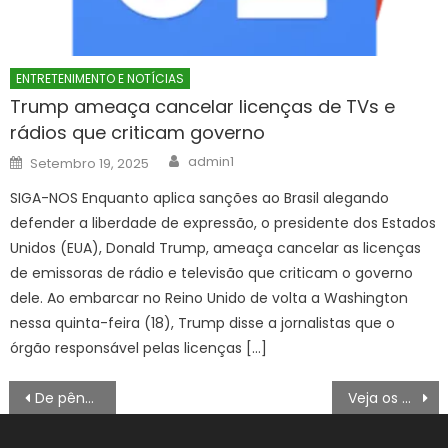
ENTRETENIMENTO E NOTÍCIAS
Trump ameaça cancelar licenças de TVs e
rádios que criticam governo
Author
Posted
admin1
Setembro 19, 2025
on
SIGA-NOS Enquanto aplica sanções ao Brasil alegando
defender a liberdade de expressão, o presidente dos Estados
Unidos (EUA), Donald Trump, ameaça cancelar as licenças
de emissoras de rádio e televisão que criticam o governo
dele. Ao embarcar no Reino Unido de volta a Washington
nessa quinta-feira (18), Trump disse a jornalistas que o
órgão responsável pelas licenças […]
Navegação
De pênalti, França vence retranca do Paraguai e se classifica na Copa
Veja os números da mega-sena sorteados neste sábado (4)
de