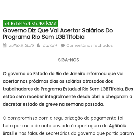
ENTRETENIMENTO E NOTÍCIAS
Governo Diz Que Vai Acertar Salários Do
Programa Rio Sem LGBTIfobia
Posted
Author
em
Julho 8, 2026
admin1
Comentários fechados
on
Governo
diz
SIGA-NOS
que
vai
O governo do Estado do Rio de Janeiro informou que vai
acertar
acertar nos próximos dias os salários atrasados dos
salários
trabalhadores do Programa Estadual Rio Sem LGBTIfobia. Eles
do
estão sem receber integralmente desde abril e chegaram a
programa
decretar estado de greve na semana passada.
Rio
Sem
O compromisso com a regularização do pagamento foi
LGBTIfobia
feito por meio de nota enviada à reportagem da
Agência
Brasil
e nas falas de secretários do governo que participaram