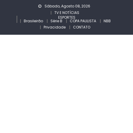
Skip
Sábado, Agosto 08, 2026
to
TV E NOTÍCIAS
ESPORTES
content
Brasileirão
Série B
COPA PAULISTA
NBB
Privacidade
CONTATO