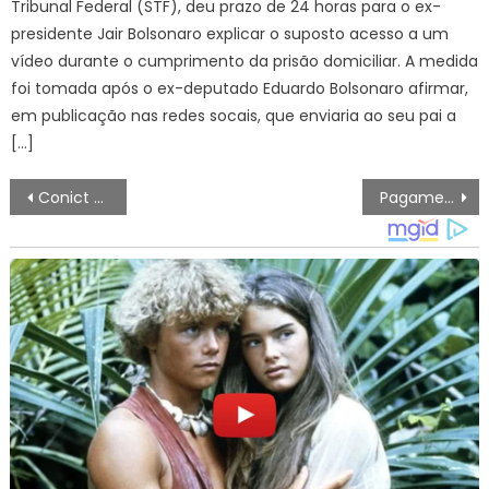
Tribunal Federal (STF), deu prazo de 24 horas para o ex-
presidente Jair Bolsonaro explicar o suposto acesso a um
vídeo durante o cumprimento da prisão domiciliar. A medida
foi tomada após o ex-deputado Eduardo Bolsonaro afirmar,
em publicação nas redes socais, que enviaria ao seu pai a
[…]
Navegação
Conict 2026 recebe trabalhos de estudantes e pesquisadores até 10 de agosto – IFSP
Pagamento automático de pensão alimentícia é aprovado no Senado
de
artigos