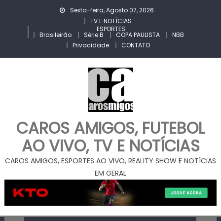
Skip
Sexta-feira, Agosto 07, 2026
to
TV E NOTÍCIAS
ESPORTES
content
Brasileirão
Série B
COPA PAULISTA
NBB
Privacidade
CONTATO
CAROS AMIGOS, FUTEBOL
AO VIVO, TV E NOTÍCIAS
CAROS AMIGOS, ESPORTES AO VIVO, REALITY SHOW E NOTÍCIAS
EM GERAL