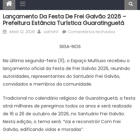
Lançamento Da Festa De Frei Galvão 2026 –
Prefeitura Estância Turística Guaratinguetá
Posted
Author
em
Maio 12, 2026
admin1
Comentários fechados
on
Lançament
da
SIGA-NOS
Festa
de
Na última segunda-feira (11), o Espaço Multiuso recebeu o
Frei
lançamento oficial da Festa de Frei Galvão 2026, reunindo
Galvão
autoridades, representantes do Santuário Frei Galvão,
2026
convidados e membros da comunidade.
–
Prefeitura
Tradicional no calendário religioso de Guaratinguetá, a festa
Estância
atrai milhares de peregrinos todos os anos e será realizada
Turística
de 16 a 26 de outubro de 2026, no Santuário Frei Galvão.
Guaratingu
Nesta edição, o tema será: “Vai e reconstrói! Com Frei
Galvão, edificando vidas e moradas”.